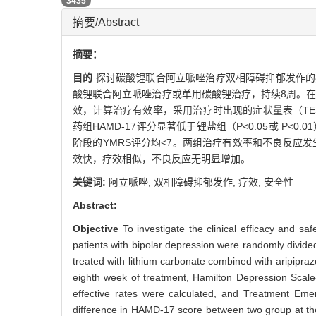
PDF (PC)
3435
摘要/Abstract
摘要：
目的
探讨碳酸锂联合阿立哌唑治疗双相障碍抑郁发作的
酸锂联合阿立哌唑治疗或单用碳酸锂治疗，持续8周。在基线
效，计算治疗有效率，采用治疗时出现的症状量表（TE
药组HAMD-17评分显著低于锂盐组（P<0.05或 P<
阶段的YMRS评分均<7。两组治疗有效率和不良反应发生
效快，疗效相似，不良反应无明显增加。
关键词:
阿立哌唑,
双相障碍抑郁发作,
疗效,
安全性
Abstract:
Objective
To investigate the clinical efficacy and sa