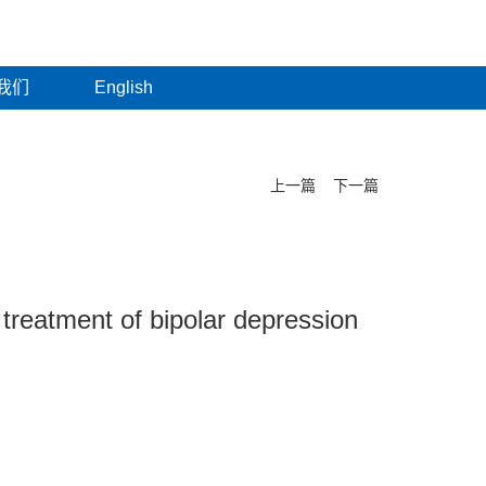
我们
English
上一篇
下一篇
n treatment of bipolar depression