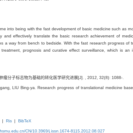
come into being with the fast development of basic medicine such as m
y and effectively translate the basic research achievement of medica
aves a way from bench to bedside. With the fast research progress of
reatment, prognosis and curative effect surveillance, which is an 
瘤分子标志物为基础的转化医学研究进展[J]. , 2012, 32(8): 1088-.
gang, LIU Bing-ya. Research progress of translational medicine base
|
Ris
|
BibTeX
shsmu.edu.cn/CN/10.3969/j.issn.1674-8115.2012.08.027