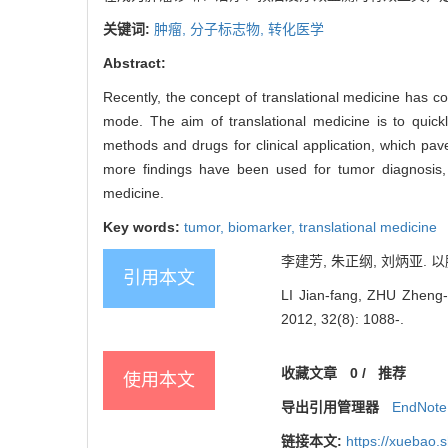
关键词:
肿瘤,
分子标志物,
转化医学
Abstract:
Recently, the concept of translational medicine has 
mode. The aim of translational medicine is to quickl
methods and drugs for clinical application, which p
more findings have been used for tumor diagnosis, t
medicine.
Key words:
tumor,
biomarker,
translational medicine
李建芳, 朱正纲, 刘炳亚. 以肿
引用本文
LI Jian-fang, ZHU Zheng-
2012, 32(8): 1088-.
收藏文章
0
/
推荐
使用本文
导出引用管理器
EndNote
链接本文:
https://xuebao.