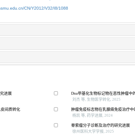
shsmu.edu.cn/CN/Y2012/V32/I8/1088
研究进展
Dna甲基化生物标记物在恶性肿瘤中
刘杰 等, 生物医学转化, 2025
上皮间质转化
肿瘤免疫标志物在乳腺癌免疫治疗中
杨凯 等, 药学进展, 2024
脊索瘤分子诊断及治疗的研究进展
徐州医科大学学报, 2025