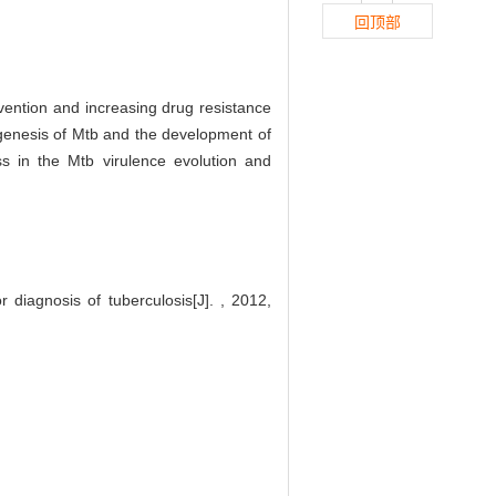
回顶部
vention and increasing drug resistance
genesis of Mtb and the development of
ss in the Mtb virulence evolution and
diagnosis of tuberculosis[J]. , 2012,