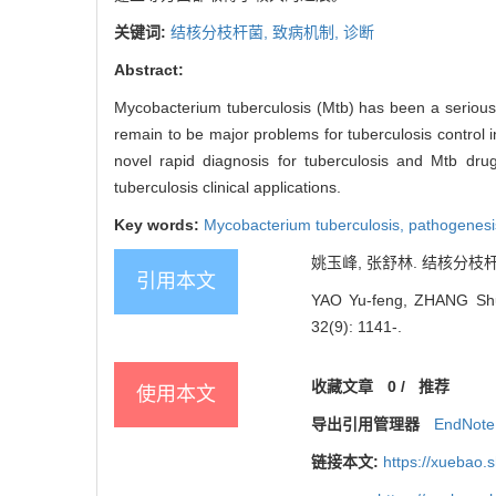
关键词:
结核分枝杆菌,
致病机制,
诊断
Abstract:
Mycobacterium tuberculosis (Mtb) has been a serious 
remain to be major problems for tuberculosis contro
novel rapid diagnosis for tuberculosis and Mtb drug
tuberculosis clinical applications.
Key words:
Mycobacterium tuberculosis,
pathogenesi
姚玉峰, 张舒林. 结核分枝杆菌致
引用本文
YAO Yu-feng, ZHANG Shu-l
32(9): 1141-.
收藏文章
0
/
推荐
使用本文
导出引用管理器
EndNote
链接本文:
https://xuebao.