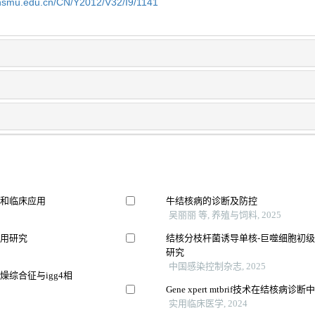
shsmu.edu.cn/CN/Y2012/V32/I9/1141
立和临床应用
牛结核病的诊断及防控
吴丽丽 等, 养殖与饲料, 2025
应用研究
结核分枝杆菌诱导单核-巨噬细胞初
研究
中国感染控制杂志, 2025
综合征与igg4相
Gene xpert mtbrif技术在结核病诊
实用临床医学, 2024