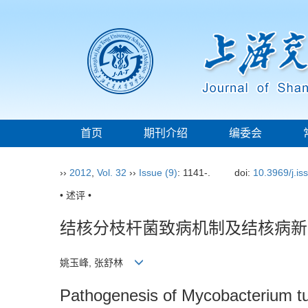
首页
期刊介绍
编委会
››
2012
,
Vol. 32
››
Issue (9)
: 1141-.
doi:
10.3969/j.i
• 述评 •
结核分枝杆菌致病机制及结核病新
姚玉峰, 张舒林
Pathogenesis of Mycobacterium tub