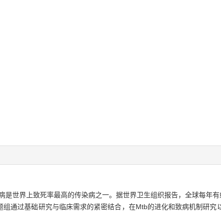
核病是世界上致死率最高的传染病之一。据世界卫生组织报告，全球每年有约
题组通过基础研究与临床需求的紧密结合，在Mtb的进化和致病机制研究