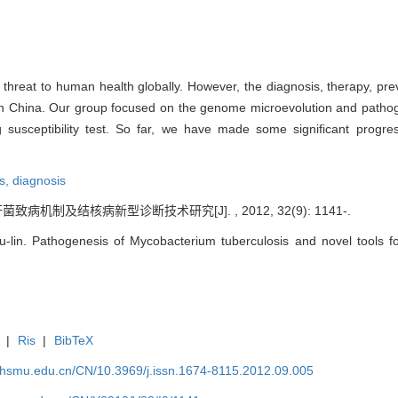
threat to human health globally. However, the diagnosis, therapy, pre
l in China. Our group focused on the genome microevolution and patho
 susceptibility test. So far, we have made some significant progre
s,
diagnosis
病机制及结核病新型诊断技术研究[J]. , 2012, 32(9): 1141-.
in. Pathogenesis of Mycobacterium tuberculosis and novel tools for 
|
Ris
|
BibTeX
shsmu.edu.cn/CN/10.3969/j.issn.1674-8115.2012.09.005