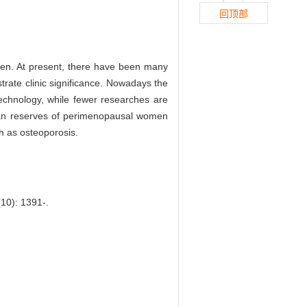
回顶部
omen. At present, there have been many
trate clinic significance. Nowadays the
technology, while fewer researches are
rian reserves of perimenopausal women
h as osteoporosis.
10): 1391-.