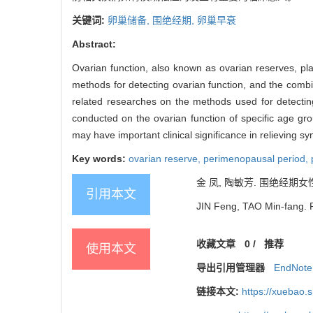
关键词:
卵巢储备,
围绝经期,
卵巢早衰
Abstract:
Ovarian function, also known as ovarian reserves, pl
methods for detecting ovarian function, and the combi
related researches on the methods used for detecting
conducted on the ovarian function of specific age g
may have important clinical significance in relieving 
Key words:
ovarian reserve,
perimenopausal period,
金 凤, 陶敏芳. 围绝经期女性卵巢
引用本文
JIN Feng, TAO Min-fang. P
收藏文章
0
/
推荐
使用本文
导出引用管理器
EndNote
链接本文:
https://xuebao.