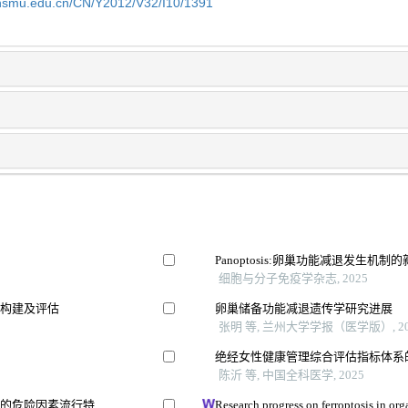
shsmu.edu.cn/CN/Y2012/V32/I10/1391
Panoptosis:卵巢功能减退发生机制
细胞与分子免疫学杂志, 2025
的构建及评估
卵巢储备功能减退遗传学研究进展
张明 等, 兰州大学学报（医学版）, 20
绝经女性健康管理综合评估指标体系
陈沂 等, 中国全科医学, 2025
瘤的危险因素流行特
Research progress on ferroptosis in org