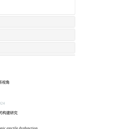
的新视角
24
的构建研究
anic erectile dysfunction