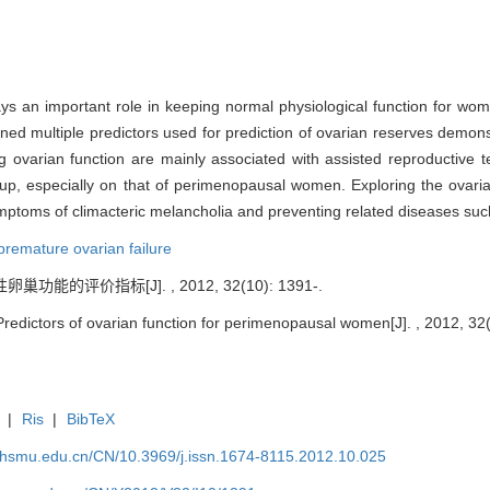
ays an important role in keeping normal physiological function for w
ned multiple predictors used for prediction of ovarian reserves demons
 ovarian function are mainly associated with assisted reproductive 
roup, especially on that of perimenopausal women. Exploring the ova
symptoms of climacteric melancholia and preventing related diseases suc
premature ovarian failure
功能的评价指标[J]. , 2012, 32(10): 1391-.
redictors of ovarian function for perimenopausal women[J]. , 2012, 32(
|
Ris
|
BibTeX
shsmu.edu.cn/CN/10.3969/j.issn.1674-8115.2012.10.025