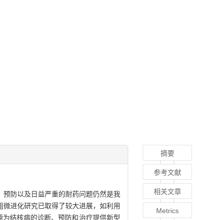
摘要
参考文献
相关文章
、预防以及日益严重的耐药问题仍然是我
组微进化研究已取得了较大进展，如利用
Metrics
源为结核病的诊断、预防和治疗提供新型