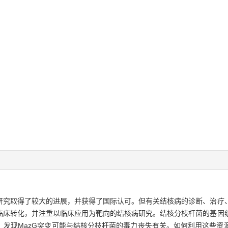
研究取得了较大的进展，并获得了国际认可。但有关结核病的诊断、治疗
临床转化，并注重以临床应用为靶向的结核病研究。结核分枝杆菌的基因
，发现MazG突变可能与结核分枝杆菌的毒力丧失有关。如何利用这些资