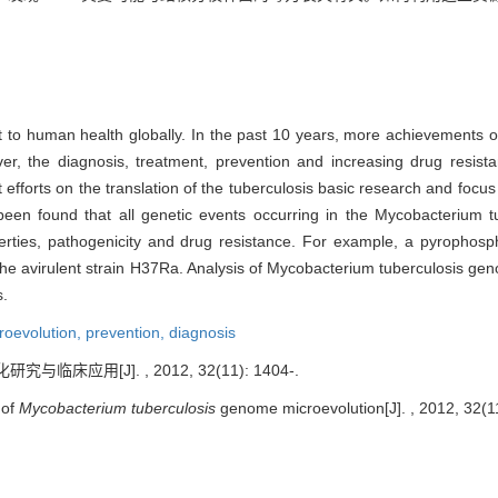
 to human health globally. In the past 10 years, more achievements o
er, the diagnosis, treatment, prevention and increasing drug resis
t efforts on the translation of the tuberculosis basic research and focus
een found that all genetic events occurring in the Mycobacterium t
operties, pathogenicity and drug resistance. For example, a pyrophosp
he avirulent strain H37Ra. Analysis of Mycobacterium tuberculosis geno
s.
oevolution,
prevention,
diagnosis
床应用[J]. , 2012, 32(11): 1404-.
 of
Mycobacterium tuberculosis
genome microevolution[J]. , 2012, 32(1