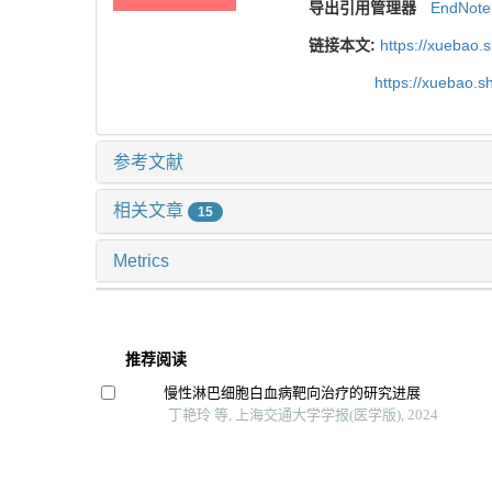
导出引用管理器
EndNote
链接本文:
https://xuebao.
https://xuebao.
参考文献
相关文章
15
Metrics
推荐阅读
慢性淋巴细胞白血病靶向治疗的研究进展
丁艳玲 等, 上海交通大学学报(医学版), 2024
儿童肺炎克雷伯菌感染分子流行病学特征
蒋婕 等, 上海交通大学学报(医学版), 2025