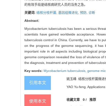
的有效手段是结核病研究人员的当务之急。
关键词:
结核分枝杆菌,
基因组微进化,
预防,
诊断
Abstract:
Mycobacterium tuberculosis has been a serious threat
scientists have gained worldwide acceptance. Howev
tuberculosis control in China. Currently, we have to pu
on the progress of the genome sequencing, it has b
important role in all aspects including biological pr
genome comparison revealed the loss of virulence of t
the diagnosis, treatment and prevention of tuberculosi
Key words:
Mycobacterium tuberculosis,
genome micr
姚玉峰. 结核分枝杆菌微进化研究与临
引用本文
YAO Yu-feng. Applications
收藏文章
0
/
推荐
使用本文