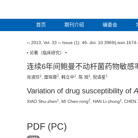
首页
期刊介绍
编委会
››
2013
,
Vol. 33
››
Issue (1)
: 46-.
doi:
10.3969/j.issn.1674
• 论著（临床研究） •
连续6年间鲍曼不动杆菌药物敏感
1
2
1
1
1
肖淑珍
, 糜琛蓉
, 韩立中
, 陈 旭
, 倪语星
Variation of drug susceptibility of
A
1
2
1
XIAO Shu-zhen
, MI Chen-rong
, HAN Li-zhong
, CHEN 