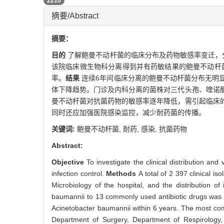
PDF (PC)
2210
摘要/Abstract
摘要：
目的
了解鲍曼不动杆菌的临床分布及药物敏感率变迁，
该院临床微生物科分离得到并有药敏结果的鲍曼不动杆菌
率。
结果
连续6年间临床分离的鲍曼不动杆菌分布无明
体下降趋势。门诊及内科分离的菌株对三代头孢、喹诺酮
曼不动杆菌对抗菌药物的敏感率逐年降低，需引起临床
同时还应加强医院感染监控，减少耐药菌的传播。
关键词:
鲍曼不动杆菌,
耐药,
感染,
抗菌药物
Abstract:
Objective
To investigate the clinical distribution an