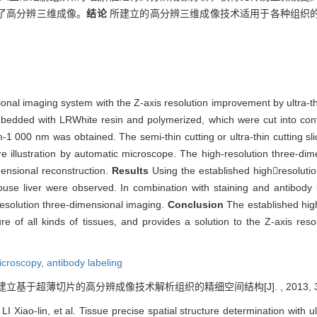
了高分辨三维成像。
结论
所建立的高分辨三维成像技术适用于各种组织
ional imaging system with the Z-axis resolution improvement by ultra-thi
edded with LRWhite resin and polymerized, which were cut into cont
-1 000 nm was obtained. The semi-thin cutting or ultra-thin cutting sl
re illustration by automatic microscope. The high-resolution three-dim
mensional reconstruction.
Results
Using the established highresoluti
se liver were observed. In combination with staining and antibody la
resolution three-dimensional imaging.
Conclusion
The established hig
ure of all kinds of tissues, and provides a solution to the Z-axis resol
icroscopy,
antibody labeling
 建立基于超薄切片的高分辨成像技术解析组织的精细空间结构[J]. , 2013, 33(1
Xiao-lin, et al. Tissue precise spatial structure determination with ul