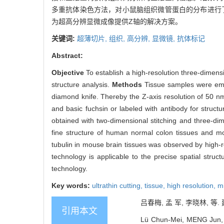
多重抗体染色方法，对小鼠脑组织微管蛋白的分布进行
为超高分辨显微成像提供Z轴的解决方案。
关键词:
超薄切片,
组织,
高分辨,
显微镜,
抗体标记
Abstract:
Objective
To establish a high-resolution three-dimens
structure analysis.
Methods
Tissue samples were emb
diamond knife. Thereby the Z-axis resolution of 50 nm
and basic fuchsin or labeled with antibody for structu
obtained with two-dimensional stitching and three-di
fine structure of human normal colon tissues and mou
tubulin in mouse brain tissues was observed by high-
technology is applicable to the precise spatial struct
technology.
Key words:
ultrathin cutting,
tissue,
high resolution,
m
吕春梅, 孟 军, 李晓林, 等.
引用本文
Lü Chun-Mei, MENG Jun, LI 