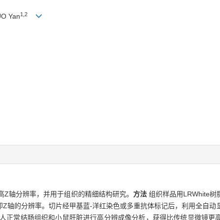
1,2
UO Yan
高Z轴分辨率，并用于组织的精细结构研究。
方法
组织样品用LRWhit
的厚度即Z轴的分辨率。切片经甲基蓝-洋红染色或多重抗体标记后，利用全自
人正常结肠组织和小鼠肝脏进行高分辨成像分析，获得比传统显微镜更