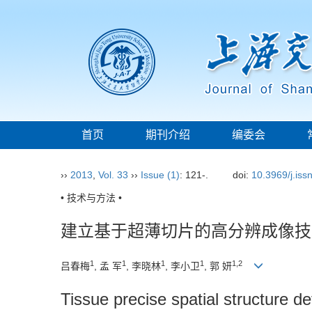
首页
期刊介绍
编委会
››
2013
,
Vol. 33
››
Issue (1)
: 121-.
doi:
10.3969/j.is
• 技术与方法 •
建立基于超薄切片的高分辨成像技
1
1
1
1
1,2
吕春梅
, 孟 军
, 李晓林
, 李小卫
, 郭 妍
Tissue precise spatial structure de