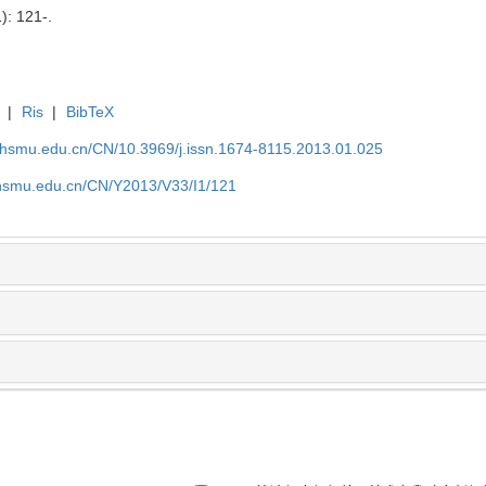
): 121-.
|
Ris
|
BibTeX
shsmu.edu.cn/CN/10.3969/j.issn.1674-8115.2013.01.025
shsmu.edu.cn/CN/Y2013/V33/I1/121