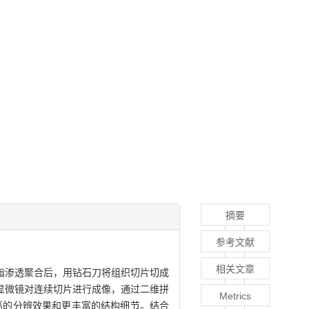
摘要
参考文献
相关文章
e树脂渗透聚合后，用钻石刀将组织切片切成
动显微镜对连续切片进行成像，通过二维拼
Metrics
高的分辨效果和更丰富的结构细节。结合