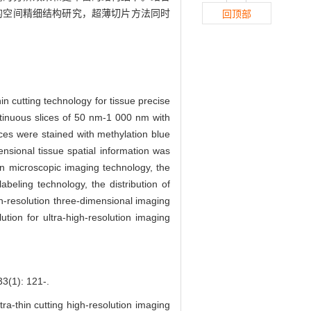
的空间精细结构研究，超薄切片方法同时
回顶部
n cutting technology for tissue precise
inuous slices of 50 nm-1 000 nm with
ices were stained with methylation blue
ensional tissue spatial information was
on microscopic imaging technology, the
beling technology, the distribution of
h-resolution three-dimensional imaging
ution for ultra-high-resolution imaging
): 121-.
tra-thin cutting high-resolution imaging