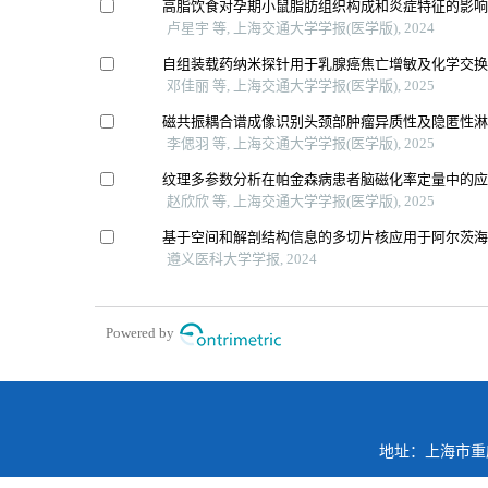
高脂饮食对孕期小鼠脂肪组织构成和炎症特征的影
卢星宇 等, 上海交通大学学报(医学版), 2024
自组装载药纳米探针用于乳腺癌焦亡增敏及化学交
邓佳丽 等, 上海交通大学学报(医学版), 2025
磁共振耦合谱成像识别头颈部肿瘤异质性及隐匿性
李偲羽 等, 上海交通大学学报(医学版), 2025
纹理多参数分析在帕金森病患者脑磁化率定量中的
赵欣欣 等, 上海交通大学学报(医学版), 2025
基于空间和解剖结构信息的多切片核应用于阿尔茨
遵义医科大学学报, 2024
Powered by
地址：上海市重庆南