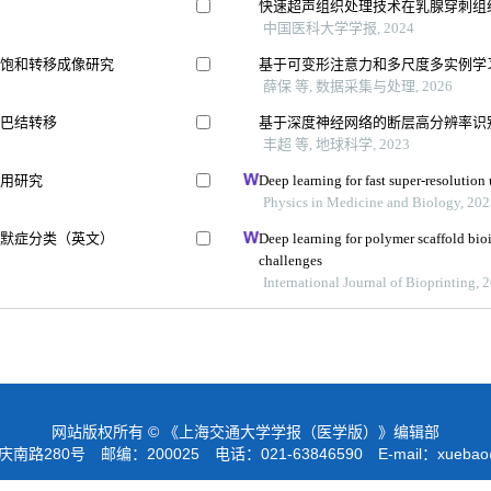
响
快速超声组织处理技术在乳腺穿刺组
中国医科大学学报, 2024
换饱和转移成像研究
基于可变形注意力和多尺度多实例学
薛保 等, 数据采集与处理, 2026
淋巴结转移
基于深度神经网络的断层高分辨率识
丰超 等, 地球科学, 2023
应用研究
Deep learning for fast super-resolutio
Physics in Medicine and Biology, 20
海默症分类（英文）
Deep learning for polymer scaffold bio
challenges
International Journal of Bioprinting, 
网站版权所有 © 《上海交通大学学报（医学版）》编辑部
路280号 邮编：200025 电话：021-63846590 E-mail：
xuebao