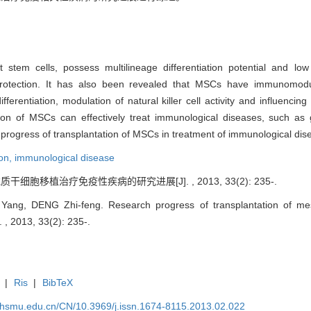
stem cells, possess multilineage differentiation potential and l
rotection. It has also been revealed that MSCs have immunomodulat
ifferentiation, modulation of natural killer cell activity and influencin
ion of MSCs can effectively treat immunological diseases, such as 
h progress of transplantation of MSCs in treatment of immunological dise
on,
immunological disease
质干细胞移植治疗免疫性疾病的研究进展[J]. , 2013, 33(2): 235-.
ng, DENG Zhi-feng. Research progress of transplantation of mes
 , 2013, 33(2): 235-.
|
Ris
|
BibTeX
shsmu.edu.cn/CN/10.3969/j.issn.1674-8115.2013.02.022