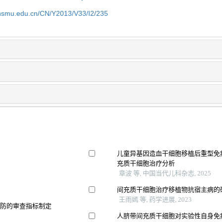
shsmu.edu.cn/CN/Y2013/V33/I2/235
儿童异基因造血干细胞移植后重型免
充质干细胞治疗分析
章波 等, 中国当代儿科杂志, 2025
间充质干细胞治疗移植物抗宿主病的
王雨嫣 等, 药学进展, 2023
预防的审查指标制定
人脐带间充质干细胞对实验性自身免