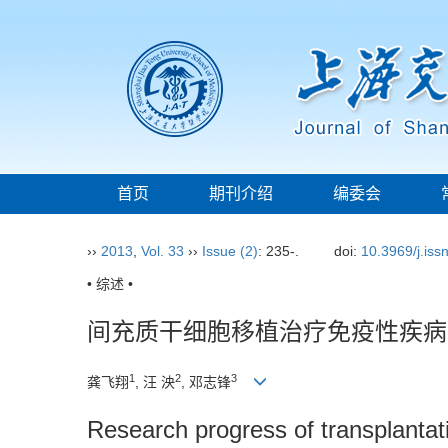
首页
期刊介绍
编委会
››
2013
,
Vol. 33
››
Issue (2)
: 235-.
doi:
10.3969/j.is
• 综述 •
间充质干细胞移植治疗免疫性疾病
1
2
3
龚飞翔
, 汪 泱
, 邓志锋
Research progress of transplantat