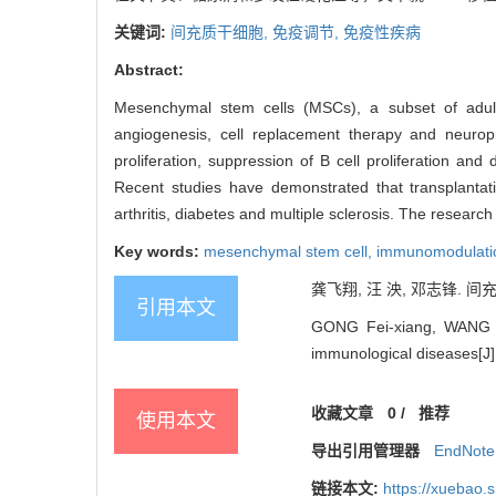
关键词:
间充质干细胞,
免疫调节,
免疫性疾病
Abstract:
Mesenchymal stem cells (MSCs), a subset of adult 
angiogenesis, cell replacement therapy and neurop
proliferation, suppression of B cell proliferation and d
Recent studies have demonstrated that transplantat
arthritis, diabetes and multiple sclerosis. The researc
Key words:
mesenchymal stem cell,
immunomodulati
龚飞翔, 汪 泱, 邓志锋. 间充
引用本文
GONG Fei-xiang, WANG Ya
immunological diseases[J].
收藏文章
0
/
推荐
使用本文
导出引用管理器
EndNote
链接本文:
https://xuebao.