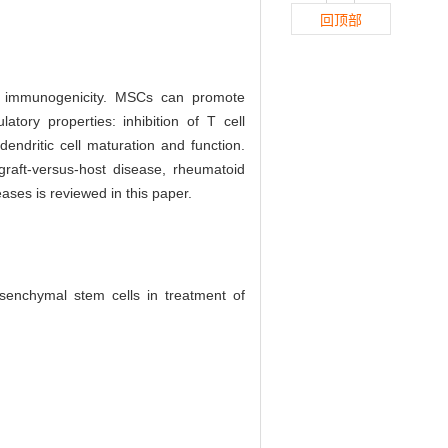
回顶部
ow immunogenicity. MSCs can promote
ory properties: inhibition of T cell
g dendritic cell maturation and function.
graft-versus-host disease, rheumatoid
ases is reviewed in this paper.
enchymal stem cells in treatment of