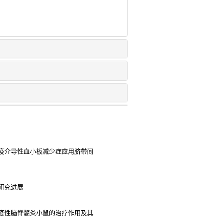
疫介导性血小板减少症应用脐带间
研究进展
疫性脑脊髓炎小鼠的治疗作用及其