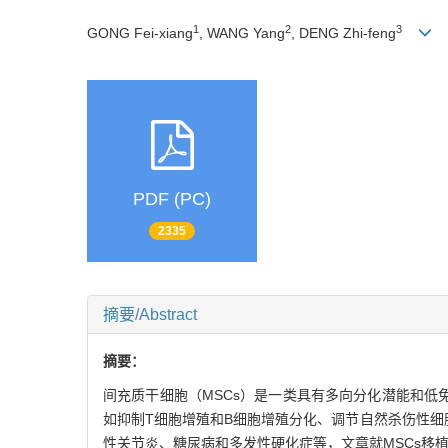
1
2
3
GONG Fei-xiang
, WANG Yang
, DENG Zhi-feng
PDF (PC)
2335
摘要/Abstract
摘要：
间充质干细胞（MSCs）是一类具有多向分化潜能和低
如抑制T细胞增殖和B细胞增殖分化、调节自然杀伤性细
性关节炎、糖尿病和多发性硬化症等，文章就MSCs移