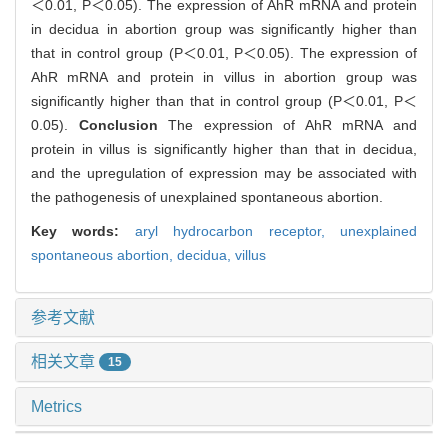
＜0.01, P＜0.05). The expression of AhR mRNA and protein
in decidua in abortion group was significantly higher than
that in control group (P＜0.01, P＜0.05). The expression of
AhR mRNA and protein in villus in abortion group was
significantly higher than that in control group (P＜0.01, P＜
0.05).
Conclusion
The expression of AhR mRNA and
protein in villus is significantly higher than that in decidua,
and the upregulation of expression may be associated with
the pathogenesis of unexplained spontaneous abortion.
Key words:
aryl hydrocarbon receptor,
unexplained
spontaneous abortion,
decidua,
villus
参考文献
相关文章
15
Metrics