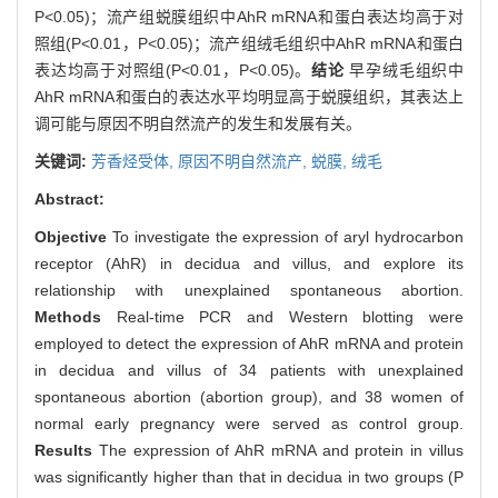
P<0.05)；流产组蜕膜组织中AhR mRNA和蛋白表达均高于对
照组(P<0.01，P<0.05)；流产组绒毛组织中AhR mRNA和蛋白
表达均高于对照组(P<0.01，P<0.05)。
结论
早孕绒毛组织中
AhR mRNA和蛋白的表达水平均明显高于蜕膜组织，其表达上
调可能与原因不明自然流产的发生和发展有关。
关键词:
芳香烃受体,
原因不明自然流产,
蜕膜,
绒毛
Abstract:
Objective
To investigate the expression of aryl hydrocarbon
receptor (AhR) in decidua and villus, and explore its
relationship with unexplained spontaneous abortion.
Methods
Real-time PCR and Western blotting were
employed to detect the expression of AhR mRNA and protein
in decidua and villus of 34 patients with unexplained
spontaneous abortion (abortion group), and 38 women of
normal early pregnancy were served as control group.
Results
The expression of AhR mRNA and protein in villus
was significantly higher than that in decidua in two groups (P