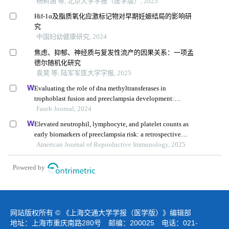
杨树涵 等, 北京大学学报（医学版）, 2025
Hif-1α及脂质氧化应激标记物对早期妊娠结局的影响研
究
中国妇幼健康研究, 2024
焦虑、抑郁、神经质与复发性流产的因果关系：一项孟
德尔随机化研究
袁昊 等, 陆军军医大学学报, 2025
Evaluating the role of dna methyltransferases in
trophoblast fusion and preeclampsia development:
insights from methylation-regulated genes
Faseb Journal, 2024
Elevated neutrophil, lymphocyte, and platelet counts as
early biomarkers of preeclampsia risk: a retrospective
cohort study
American Journal of Reproductive Immunology, 2025
Powered by
网站版权所有 © 《上海交通大学学报（医学版）》编辑部
地址：上海市重庆南路280号 邮编：200025 电话：021-