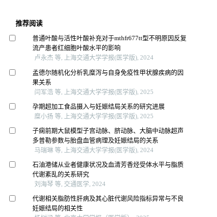
推荐阅读
普通叶酸与活性叶酸补充对于mthfr677tt型不明原因反复
流产患者红细胞叶酸水平的影响
卢永杰 等, 上海交通大学学报(医学版), 2024
孟德尔随机化分析乳糜泻与自身免疫性甲状腺疾病的因
果关系
闫军浩 等, 上海交通大学学报(医学版), 2025
孕期超加工食品摄入与妊娠结局关系的研究进展
糜小扬 等, 上海交通大学学报(医学版), 2025
子痫前期大鼠模型子宫动脉、脐动脉、大脑中动脉超声
多普勒参数与胎盘血管病理及妊娠结局的关系
马瑞琳 等, 上海交通大学学报(医学版), 2024
石油港储从业者健康状况及血清芳香烃受体水平与脂质
代谢紊乱的关系研究
刘海琴 等, 交通医学, 2024
代谢相关脂肪性肝病及其心脏代谢风险指标异常与不良
妊娠结局的相关性