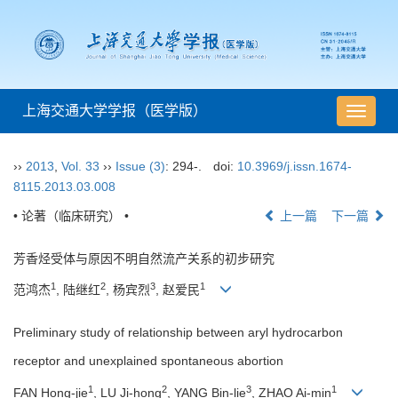
上海交通大学学报（医学版）
导
航
切
››
2013
,
Vol. 33
››
Issue (3)
: 294-.
doi:
10.3969/j.issn.1674-
换
8115.2013.03.008
• 论著（临床研究） •
上一篇
下一篇
芳香烃受体与原因不明自然流产关系的初步研究
1
2
3
1
范鸿杰
, 陆继红
, 杨宾烈
, 赵爱民
Preliminary study of relationship between aryl hydrocarbon
receptor and unexplained spontaneous abortion
1
2
3
1
FAN Hong-jie
, LU Ji-hong
, YANG Bin-lie
, ZHAO Ai-min