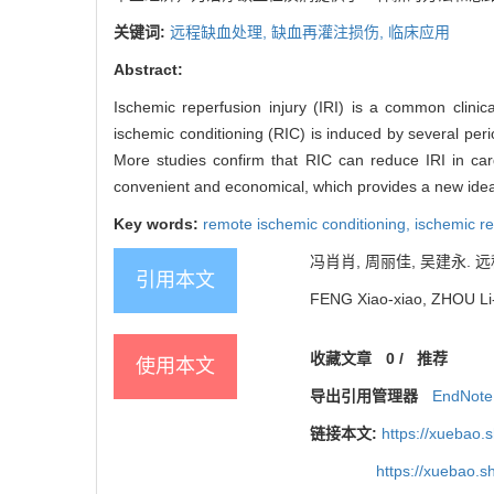
关键词:
远程缺血处理,
缺血再灌注损伤,
临床应用
Abstract:
Ischemic reperfusion injury (IRI) is a common clinic
ischemic conditioning (RIC) is induced by several peri
More studies confirm that RIC can reduce IRI in card
convenient and economical, which provides a new idea a
Key words:
remote ischemic conditioning,
ischemic re
冯肖肖, 周丽佳, 吴建永. 远程缺
引用本文
FENG Xiao-xiao, ZHOU Li-ji
收藏文章
0
/
推荐
使用本文
导出引用管理器
EndNote
链接本文:
https://xuebao.
https://xuebao.