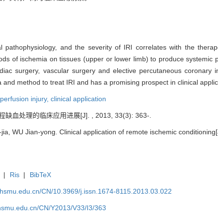
al pathophysiology, and the severity of IRI correlates with the thera
ods of ischemia on tissues (upper or lower limb) to produce systemic pr
iac surgery, vascular surgery and elective percutaneous coronary in
nd method to treat IRI and has a promising prospect in clinical applic
perfusion injury,
clinical application
血处理的临床应用进展[J]. , 2013, 33(3): 363-.
a, WU Jian-yong. Clinical application of remote ischemic conditioning[J
|
Ris
|
BibTeX
shsmu.edu.cn/CN/10.3969/j.issn.1674-8115.2013.03.022
shsmu.edu.cn/CN/Y2013/V33/I3/363