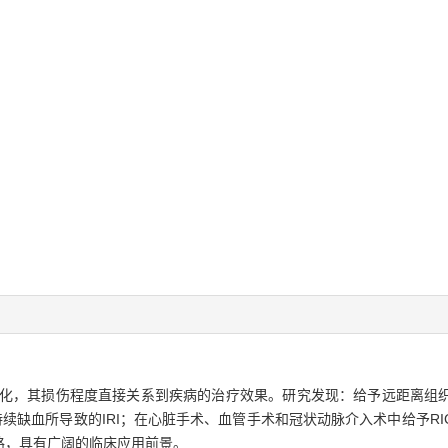
理变化，其损伤程度直接关系到疾病的治疗效果。研究发现：给予远距离组
续缺血所导致的IRI；在心脏手术、血管手术和冠状动脉介入术中给予RIC
路，具有广阔的临床应用前景。