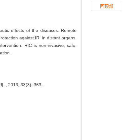
回顶部
peutic effects of the diseases. Remote
otection against IRI in distant organs.
tervention. RIC is non-invasive, safe,
ation.
]. , 2013, 33(3): 363-.