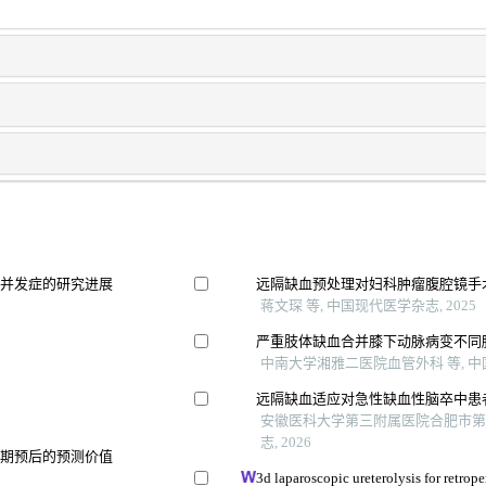
统并发症的研究进展
远隔缺血预处理对妇科肿瘤腹腔镜手
蒋文琛 等, 中国现代医学杂志, 2025
严重肢体缺血合并膝下动脉病变不同腔
中南大学湘雅二医院血管外科 等, 中国
远隔缺血适应对急性缺血性脑卒中患
安徽医科大学第三附属医院合肥市第一
志, 2026
远期预后的预测价值
3d laparoscopic ureterolysis for retrope