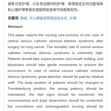
凝等对症护理，以及转运期间的护理、病情稳定后的功能锻炼
和心理护理等相关措施帮助患者尽快脱离危险。
关键词:
肺癌,
中心静脉拔管窘迫综合征,
护理
Abstract:
This paper reports the nursing care process of one case of
central venous catheter removal distress syndrome after
surgery for lung cancer. The mortality rate of central venous
catheter removal distress syndrome is extremely high.
Patients should take supine position and breath holding, and
physicians should take gentle movements to prevent the
occurrence. In case of central venous catheter removal
distress syndrome, great attention should be paid by medical
staff. The body position of patients should be changed to
Trendelenburg position, the airway patency should be
maintained, the vital signs should be monitored, the
consciousness and pupil observation should be conducted,
the convulsions and anticoagulation nursing should be