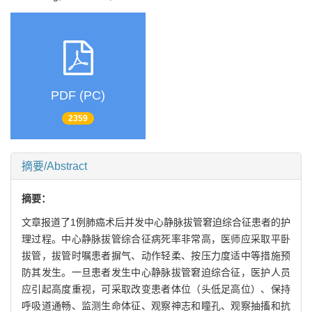
PDF (PC)
2359
摘要/Abstract
摘要：
文章报道了1例肺癌术后并发中心静脉拔管窘迫综合征患者的护
理过程。中心静脉拔管综合征病死率非常高，医师应采取平卧
拔管，拔管时嘱患者摒气、动作轻柔、按压力度适中等措施预
防其发生。一旦患者发生中心静脉拔管窘迫综合征，医护人员
应引起高度重视，可采取改变患者体位（头低足高位）、保持
呼吸道通畅、监测生命体征、观察神志和瞳孔、观察抽搐和抗