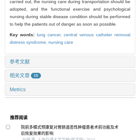
carried out, the nursing care during transportation should be
adopted, and the functional exercise and psychological
nursing during stable disease condition should be performed
to help the patients out of danger as soon as possible.
Key words:
lung cancer,
central venous catheter removal
distress syndrome,
nursing care
参考文献
相关文章
15
Metrics
推荐阅读
院前多模式预康复对胃肠道恶性肿瘤患者术前功能及术
后恢复效果的影响
台瑞 等, 上海交通大学学报(医学版), 2024