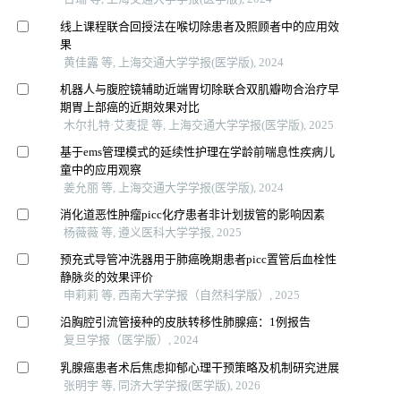
线上课程联合回授法在喉切除患者及照顾者中的应用效
果
黄佳露 等, 上海交通大学学报(医学版), 2024
机器人与腹腔镜辅助近端胃切除联合双肌瓣吻合治疗早
期胃上部癌的近期效果对比
木尔扎特·艾麦提 等, 上海交通大学学报(医学版), 2025
基于ems管理模式的延续性护理在学龄前喘息性疾病儿
童中的应用观察
姜允丽 等, 上海交通大学学报(医学版), 2024
消化道恶性肿瘤picc化疗患者非计划拔管的影响因素
杨薇薇 等, 遵义医科大学学报, 2025
预充式导管冲洗器用于肺癌晚期患者picc置管后血栓性
静脉炎的效果评价
申莉莉 等, 西南大学学报（自然科学版）, 2025
沿胸腔引流管接种的皮肤转移性肺腺癌：1例报告
复旦学报（医学版）, 2024
乳腺癌患者术后焦虑抑郁心理干预策略及机制研究进展
张明宇 等, 同济大学学报(医学版), 2026