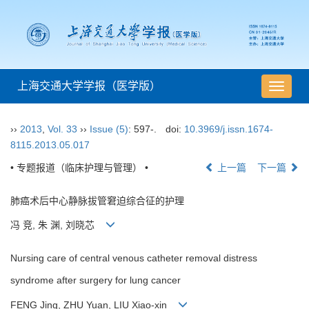
上海交通大学学报（医学版）
导
航
切
››
2013
,
Vol. 33
››
Issue (5)
: 597-.
doi:
10.3969/j.issn.1674-
换
8115.2013.05.017
• 专题报道（临床护理与管理） •
上一篇
下一篇
肺癌术后中心静脉拔管窘迫综合征的护理
冯 竞, 朱 渊, 刘晓芯
Nursing care of central venous catheter removal distress
syndrome after surgery for lung cancer
FENG Jing, ZHU Yuan, LIU Xiao-xin