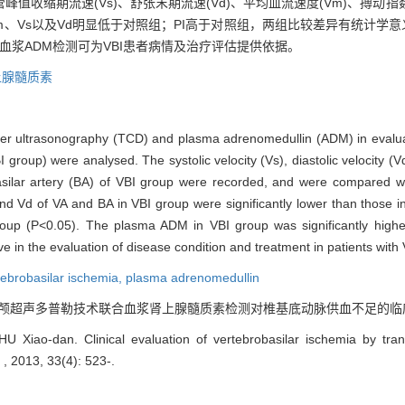
管峰值收缩期流速(Vs)、舒张末期流速(Vd)、平均血流速度(Vm)、搏动指
Vm、Vs以及Vd明显低于对照组；PI高于对照组，两组比较差异有统计学意义(
合血浆ADM检测可为VBI患者病情及治疗评估提供依据。
上腺髓质素
ppler ultrasonography (TCD) and plasma adrenomedullin (ADM) in evaluat
group) were analysed. The systolic velocity (Vs), diastolic velocity (Vd
asilar artery (BA) of VBI group were recorded, and were compared w
 Vd of VA and BA in VBI group were significantly lower than those in
group (P<0.05). The plasma ADM in VBI group was significantly highe
n the evaluation of disease condition and treatment in patients with 
tebrobasilar ischemia,
plasma adrenomedullin
经颅超声多普勒技术联合血浆肾上腺髓质素检测对椎基底动脉供血不足的临床评估[J]. , 
HU Xiao-dan. Clinical evaluation of vertebrobasilar ischemia by tra
, 2013, 33(4): 523-.