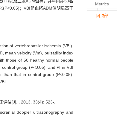
数(PI)以及血浆ADM值等，并与同期50名
Metrics
P<0.05)；VBI组血浆ADM值明显高于
回顶部
ion of vertebrobasilar ischemia (VBI).
), mean velocity (Vm), pulsatility index
ith those of 50 healthy normal people
 control group (P<0.05), and PI in VBI
r than that in control group (P<0.05).
VBI.
2013, 33(4): 523-.
nscranial doppler ultrasonography and