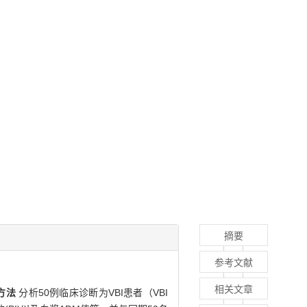
摘要
参考文献
相关文章
方法
分析50例临床诊断为VBI患者（VBI