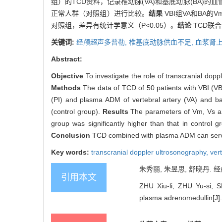
组）的TCD资料，记录椎动脉(VA)和基底动脉(BA)的血
正常人群（对照组）进行比较。
结果
VBI组VA和BA的
对照组，差异有统计学意义（P<0.05）。
结论
TCD联
关键词:
经颅超声多普勒,
椎基底动脉供血不足,
血浆肾
Abstract:
Objective
To investigate the role of transcranial do
Methods
The data of TCD of 50 patients with VBI (VBI 
(PI) and plasma ADM of vertebral artery (VA) and b
(control group).
Results
The parameters of Vm, Vs and
group was significantly higher than that in control 
Conclusion
TCD combined with plasma ADM can serve i
Key words:
transcranial doppler ultrosonography,
ver
朱秀丽, 朱昱思, 舒晓丹. 
引用本文
ZHU Xiu-li, ZHU Yu-si, S
plasma adrenomedullin[J]. 