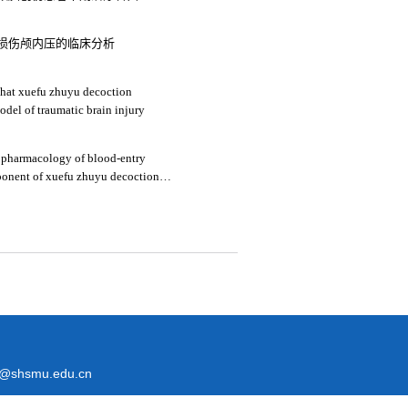
损伤颅内压的临床分析
that xuefu zhuyu decoction
odel of traumatic brain injury
 pharmacology of blood-entry
mponent of xuefu zhuyu decoction
raumatic brain injury
@shsmu.edu.cn