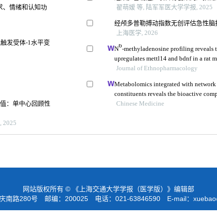
求、情绪和认知功
翟萌嫒 等, 陆军军医大学学报, 2025
经颅多普勒搏动指数无创评估急性脑
上海医学, 2026
触发受体-1水平变
6
N
-methyladenosine profiling reveals 
upregulates mettl14 and bdnf in a rat m
Journal of Ethnopharmacology
Metabolomics integrated with network
constituents reveals the bioactive co
价值：单中心回顾性
and its angiogenic effects in treating t
Chinese Medicine
2025
网站版权所有 © 《上海交通大学学报（医学版）》编辑部
路280号 邮编：200025 电话：021-63846590 E-mail：
xuebao