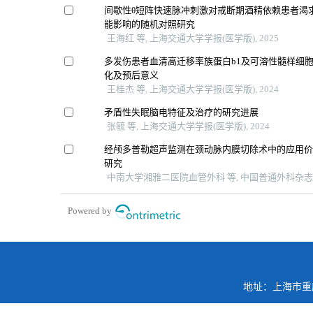
间歇性θ短阵快速脉冲刺激对戒断期酒精依赖患者渴
能影响的随机对照研究
王海红 等, 上海交通大学学报(医学版), 2025
多发伤患者血清高迁移率族蛋白b1及可溶性髓样细胞
化及预后意义
王桂杰 等, 上海交通大学学报(医学版), 2024
矛盾性失眠脑电特征及治疗的研究进展
张毓 等, 上海交通大学学报(医学版), 2024
经颅多普勒超声监测在颈动脉内膜切除术中的应用
研究
中南大学湘雅二医院血管外科 等, 中国普通外科杂志, 
Powered by
地址：上海市重庆南