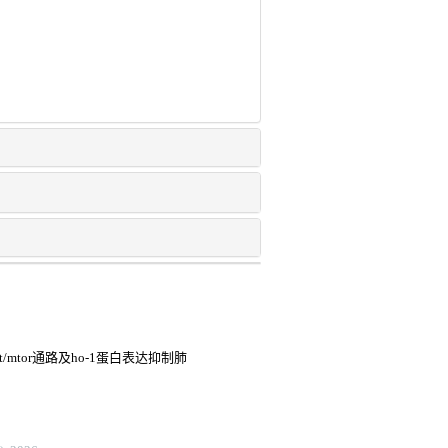
/mtor通路及ho-1蛋白表达抑制肺