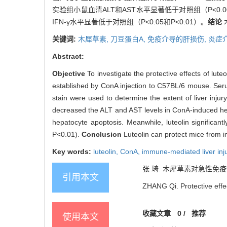
实验组小鼠血清ALT和AST水平显著低于对照组（P<
IFN-γ水平显著低于对照组（P<0.05和P<0.01）。
结论
关键词:
木犀草素,
刀豆蛋白A,
免疫介导的肝损伤,
炎症
Abstract:
Objective
To investigate the protective effects of lut
established by ConA injection to C57BL/6 mouse. Ser
stain were used to determine the extent of liver in
decreased the ALT and AST levels in ConA-induced hepat
hepatocyte apoptosis. Meanwhile, luteolin significan
P<0.01).
Conclusion
Luteolin can protect mice from 
Key words:
luteolin,
ConA,
immune-mediated liver inj
张 琦. 木犀草素对急性免
引用本文
ZHANG Qi. Protective effec
收藏文章
0
/
推荐
使用本文