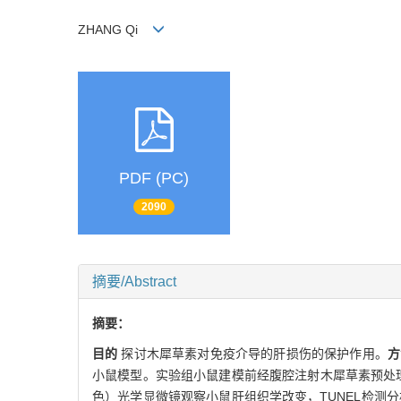
ZHANG Qi
PDF (PC)
2090
摘要/Abstract
摘要：
目的
探讨木犀草素对免疫介导的肝损伤的保护作用。
小鼠模型。实验组小鼠建模前经腹腔注射木犀草素预处理
色）光学显微镜观察小鼠肝组织学改变，TUNEL检测分析细