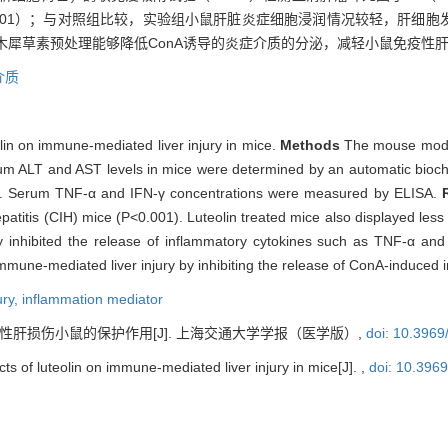
0.001）；与对照组比较，实验组小鼠肝脏炎症细胞浸润情况较轻，肝细胞
木犀草素预处理能够降低ConA诱导的炎症介质的分泌，减轻小鼠免疫性
介质
eolin on immune-mediated liver injury in mice.
Methods
The mouse model
um ALT and AST levels in mice were determined by an automatic bioc
jury. Serum TNF-α and IFN-γ concentrations were measured by ELISA.
itis (CIH) mice (P<0.001). Luteolin treated mice also displayed less inf
tly inhibited the release of inflammatory cytokines such as TNF-α an
immune-mediated liver injury by inhibiting the release of ConA-induced 
ury,
inflammation mediator
疫性肝损伤小鼠的保护作用[J]. 上海交通大学学报（医学版）,
doi: 10.3969
ts of luteolin on immune-mediated liver injury in mice[J]. ,
doi: 10.396