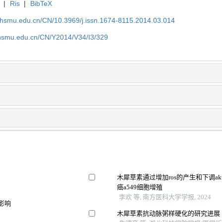
|
Ris
|
BibTeX
shsmu.edu.cn/CN/10.3969/j.issn.1674-8115.2014.03.014
shsmu.edu.cn/CN/Y2014/V34/I3/329
木犀草素通过增加ros的产生和下调akt
癌a549细胞增殖
李欢 等, 南方医科大学学报, 2024
的影响
木犀草素抗动脉粥样硬化的研究进展