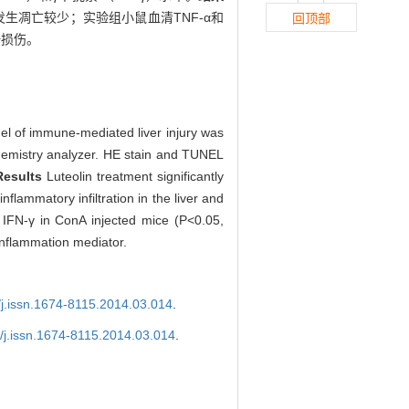
发生凋亡较少；实验组小鼠血清TNF-α和
回顶部
肝损伤。
 of immune-mediated liver injury was
hemistry analyzer. HE stain and TUNEL
Results
Luteolin treatment significantly
lammatory infiltration in the liver and
d IFN-γ in ConA injected mice (P<0.05,
inflammation mediator.
/j.issn.1674-8115.2014.03.014
.
9/j.issn.1674-8115.2014.03.014
.