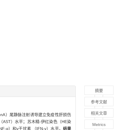
摘要
参考文献
相关文章
ConA）尾静脉注射诱导建立免疫性肝损伤
AST）水平；苏木精-伊红染色（HE染
Metrics
α）和γ干扰素 （IFN-γ）水平。
结果