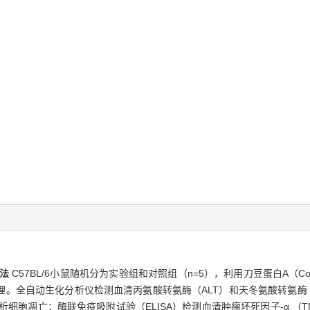
方法
C57BL/6小鼠随机分为实验组和对照组（n=5），利用刀豆蛋白A（
。全自动生化分析仪检测血清丙氨酸转氨酶（ALT）和天冬氨酸转氨酶（
胞凋亡；酶联免疫吸附试验（ELISA）检测血清肿瘤坏死因子-α （TNF-