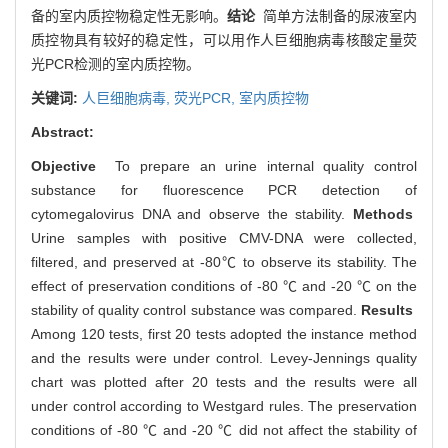
备的室内质控物稳定性无影响。
结论
简单方法制备的尿液室内
质控物具有较好的稳定性，可以用作人巨细胞病毒核酸定量荧
光PCR检测的室内质控物。
关键词:
人巨细胞病毒,
荧光PCR,
室内质控物
Abstract:
Objective
To prepare an urine internal quality control
substance for fluorescence PCR detection of
cytomegalovirus DNA and observe the stability.
Methods
Urine samples with positive CMV-DNA were collected,
filtered, and preserved at -80℃ to observe its stability. The
effect of preservation conditions of -80 ℃ and -20 ℃ on the
stability of quality control substance was compared.
Results
Among 120 tests, first 20 tests adopted the instance method
and the results were under control. Levey-Jennings quality
chart was plotted after 20 tests and the results were all
under control according to Westgard rules. The preservation
conditions of -80 ℃ and -20 ℃ did not affect the stability of