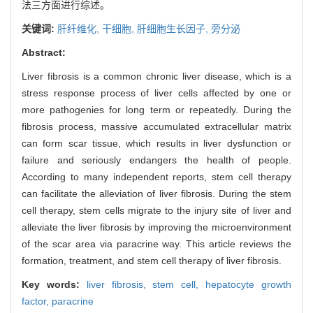
法三方面进行综述。
关键词:
肝纤维化,
干细胞,
肝细胞生长因子,
旁分泌
Abstract:
Liver fibrosis is a common chronic liver disease, which is a
stress response process of liver cells affected by one or
more pathogenies for long term or repeatedly. During the
fibrosis process, massive accumulated extracellular matrix
can form scar tissue, which results in liver dysfunction or
failure and seriously endangers the health of people.
According to many independent reports, stem cell therapy
can facilitate the alleviation of liver fibrosis. During the stem
cell therapy, stem cells migrate to the injury site of liver and
alleviate the liver fibrosis by improving the microenvironment
of the scar area via paracrine way. This article reviews the
formation, treatment, and stem cell therapy of liver fibrosis.
Key words:
liver fibrosis,
stem cell,
hepatocyte growth
factor,
paracrine