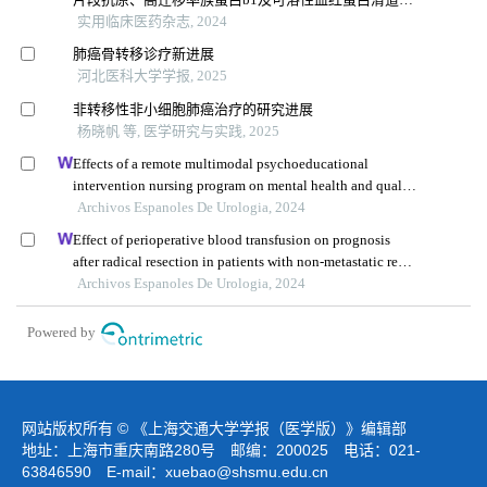
受体的诊断价值
实用临床医药杂志, 2024
肺癌骨转移诊疗新进展
河北医科大学学报, 2025
非转移性非小细胞肺癌治疗的研究进展
杨晓帆 等, 医学研究与实践, 2025
Effects of a remote multimodal psychoeducational
intervention nursing program on mental health and quality
of life of renal cell carcinoma survivors: a retrospective
Archivos Espanoles De Urologia, 2024
study
Effect of perioperative blood transfusion on prognosis
after radical resection in patients with non-metastatic renal
cell carcinoma: a retrospective analysis
Archivos Espanoles De Urologia, 2024
Powered by
网站版权所有 © 《上海交通大学学报（医学版）》编辑部
地址：上海市重庆南路280号 邮编：200025 电话：021-
63846590 E-mail：
xuebao@shsmu.edu.cn