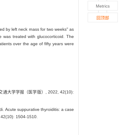
Metrics
回顶部
ied by left neck mass for two weeks" as
e was treated with glucocorticoid. The
tients over the age of fifty years were
大学学报（医学版）, 2022, 42(10):
ute suppurative thyroiditis: a case
, 42(10): 1504-1510.