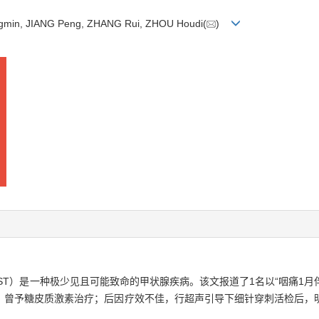
gmin, JIANG Peng, ZHANG Rui, ZHOU Houdi(
)
roiditis，AST）是一种极少见且可能致命的甲状腺疾病。该文报道了1名以“
，曾予糖皮质激素治疗；后因疗效不佳，行超声引导下细针穿刺活检后，明