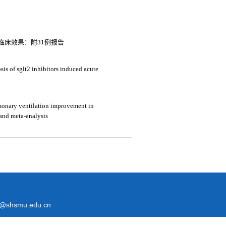
临床效果：附31例报告
sis of sglt2 inhibitors induced acute
lmonary ventilation improvement in
 and meta-analysis
@shsmu.edu.cn