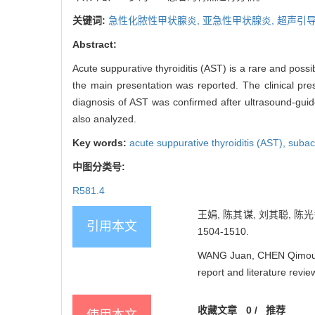
关键词:
急性化脓性甲状腺炎,
亚急性甲状腺炎,
超声引
Abstract:
Acute suppurative thyroiditis (AST) is a rare and poss
the main presentation was reported. The clinical pre
diagnosis of AST was confirmed after ultrasound-guide
also analyzed.
Key words:
acute suppurative thyroiditis (AST),
subacu
中图分类号:
R581.4
王娟, 陈其谋, 刘其聪, 陈光
引用本文
1504-1510.
WANG Juan, CHEN Qimou, 
report and literature revi
收藏文章
0
/
推荐