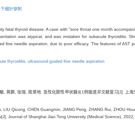
导下细针穿刺
ibly fatal thyroid disease. A case with "sore throat one month accompan
sentation was atypical, and was mistaken for subacute thyroiditis. Sh
d fine needle aspiration, due to poor efficacy. The features of AST pa
te thyroiditis,
ultrasound-guided fine needle aspiration
敏, 蒋鹏, 张瑞, 周厚地. 急性化脓性甲状腺炎1例报道并文献复习[J]. 上海交通
LIU Qicong, CHEN Guangmin, JIANG Peng, ZHANG Rui, ZHOU Houdi. Ac
ew[J]. Journal of Shanghai Jiao Tong University (Medical Science), 2022