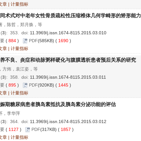
文章
|
计量指标
同术式对中老年女性骨质疏松性压缩椎体几何学畸形的矫形能力
著，陈哲，郑月焕，等
 (
3
): 353.
doi:
11.3969/j.issn.1674-8115.2015.03.010
要
(
884
)
PDF
(585KB) (
1690
)
文章
|
计量指标
养不良、炎症和动脉粥样硬化与腹膜透析患者预后关系的研究
，方炜，袁江姿，等
 (
3
): 358.
doi:
11.3969/j.issn.1674-8115.2015.03.011
要
(
895
)
PDF
(920KB) (
1445
)
文章
|
计量指标
娠期糖尿病患者胰岛素抵抗及胰岛素分泌功能的评估
环，李华萍
 (
3
): 364.
doi:
11.3969/j.issn.1674-8115.2015.03.012
要
(
1127
)
PDF
(317KB) (
1857
)
文章
|
计量指标