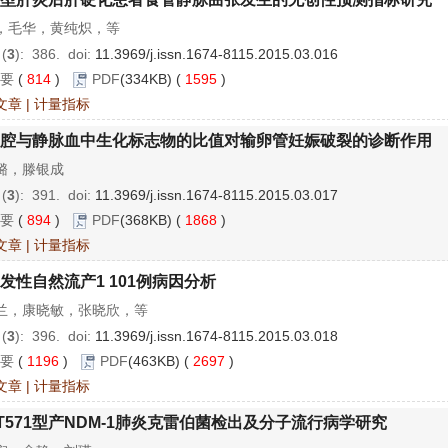
，毛华，黄纯炽，等
 (
3
): 386.
doi:
11.3969/j.issn.1674-8115.2015.03.016
要
(
814
)
PDF
(334KB) (
1595
)
文章
|
计量指标
腔与静脉血中生化标志物的比值对输卵管妊娠破裂的诊断作用
璐，滕银成
 (
3
): 391.
doi:
11.3969/j.issn.1674-8115.2015.03.017
要
(
894
)
PDF
(368KB) (
1868
)
文章
|
计量指标
发性自然流产1 101例病因分析
兰，康晓敏，张晓欣，等
 (
3
): 396.
doi:
11.3969/j.issn.1674-8115.2015.03.018
要
(
1196
)
PDF
(463KB) (
2697
)
文章
|
计量指标
T571型产NDM-1肺炎克雷伯菌检出及分子流行病学研究