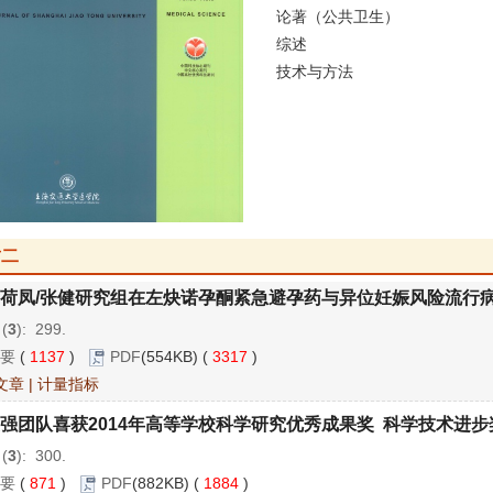
论著（公共卫生）
综述
技术与方法
封二
荷凤/张健研究组在左炔诺孕酮紧急避孕药与异位妊娠风险流行
 (
3
): 299.
要
(
1137
)
PDF
(554KB) (
3317
)
文章
|
计量指标
强团队喜获2014年高等学校科学研究优秀成果奖 科学技术进
 (
3
): 300.
要
(
871
)
PDF
(882KB) (
1884
)