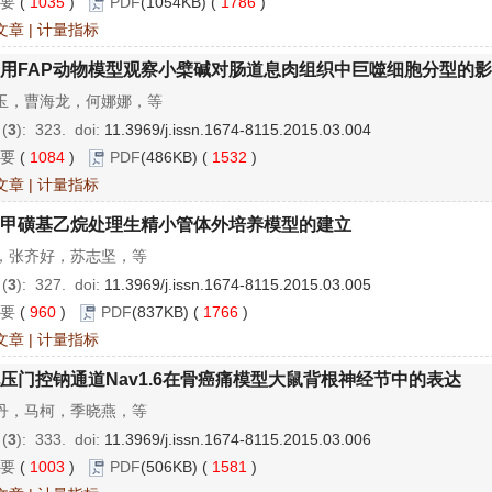
要
(
1035
)
PDF
(1054KB) (
1786
)
文章
|
计量指标
用FAP动物模型观察小檗碱对肠道息肉组织中巨噬细胞分型的
玉，曹海龙，何娜娜，等
 (
3
): 323.
doi:
11.3969/j.issn.1674-8115.2015.03.004
要
(
1084
)
PDF
(486KB) (
1532
)
文章
|
计量指标
甲磺基乙烷处理生精小管体外培养模型的建立
，张齐好，苏志坚，等
 (
3
): 327.
doi:
11.3969/j.issn.1674-8115.2015.03.005
要
(
960
)
PDF
(837KB) (
1766
)
文章
|
计量指标
压门控钠通道Nav1.6在骨癌痛模型大鼠背根神经节中的表达
丹，马柯，季晓燕，等
 (
3
): 333.
doi:
11.3969/j.issn.1674-8115.2015.03.006
要
(
1003
)
PDF
(506KB) (
1581
)