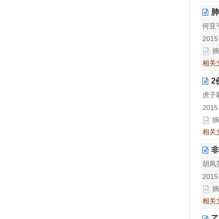
肺
何亚
2015
摘
相关
2
虎子
2015
摘
相关
非
胡凤
2015
摘
相关
乙