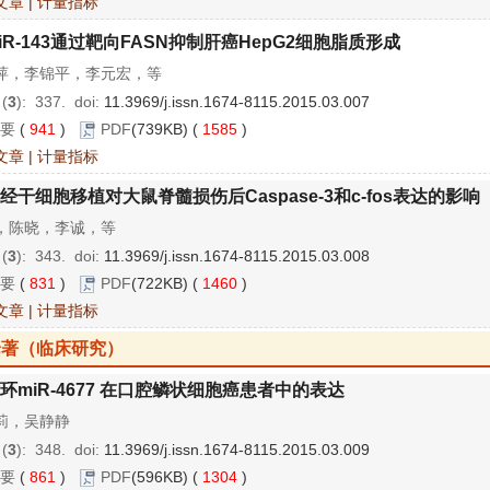
文章
|
计量指标
iR-143通过靶向FASN抑制肝癌HepG2细胞脂质形成
萍，李锦平，李元宏，等
 (
3
): 337.
doi:
11.3969/j.issn.1674-8115.2015.03.007
要
(
941
)
PDF
(739KB) (
1585
)
文章
|
计量指标
经干细胞移植对大鼠脊髓损伤后Caspase-3和c-fos表达的影响
，陈晓，李诚，等
 (
3
): 343.
doi:
11.3969/j.issn.1674-8115.2015.03.008
要
(
831
)
PDF
(722KB) (
1460
)
文章
|
计量指标
论著（临床研究）
环miR-4677 在口腔鳞状细胞癌患者中的表达
莉，吴静静
 (
3
): 348.
doi:
11.3969/j.issn.1674-8115.2015.03.009
要
(
861
)
PDF
(596KB) (
1304
)