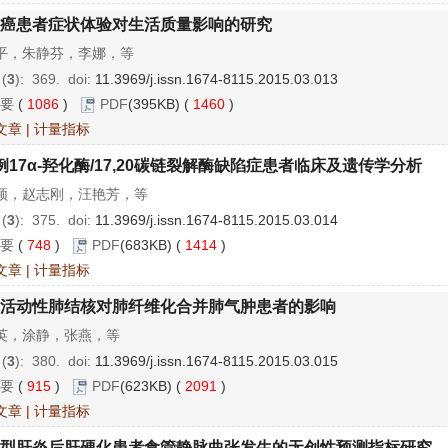
癌患者症状体验对生活质量影响的研究
平，朱静芬，李娜，等
 (
3
): 369.
doi:
11.3969/j.issn.1674-8115.2015.03.013
要
(
1086
)
PDF
(395KB) (
1460
)
文章
|
计量指标
例17α-羟化酶/17,20碳链裂解酶缺陷症患者临床及遗传学分析
颖，赵志刚，汪艳芳，等
 (
3
): 375.
doi:
11.3969/j.issn.1674-8115.2015.03.014
要
(
748
)
PDF
(683KB) (
1414
)
文章
|
计量指标
活动性肺结核对肺纤维化合并肺气肿患者的影响
英，涂静，张燕，等
 (
3
): 380.
doi:
11.3969/j.issn.1674-8115.2015.03.015
要
(
915
)
PDF
(623KB) (
2091
)
文章
|
计量指标
型肝炎后肝硬化患者食管静脉曲张发生的无创性预测指标研究