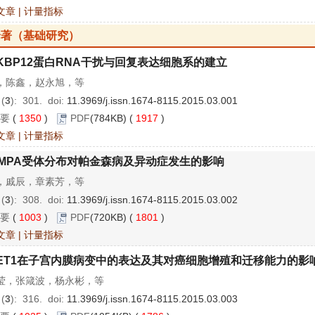
文章
|
计量指标
论著（基础研究）
KBP12蛋白RNA干扰与回复表达细胞系的建立
，陈鑫，赵永旭，等
 (
3
): 301.
doi:
11.3969/j.issn.1674-8115.2015.03.001
要
(
1350
)
PDF
(784KB) (
1917
)
文章
|
计量指标
MPA受体分布对帕金森病及异动症发生的影响
，戚辰，章素芳，等
 (
3
): 308.
doi:
11.3969/j.issn.1674-8115.2015.03.002
要
(
1003
)
PDF
(720KB) (
1801
)
文章
|
计量指标
ET1在子宫内膜病变中的表达及其对癌细胞增殖和迁移能力的影
莹，张箴波，杨永彬，等
 (
3
): 316.
doi:
11.3969/j.issn.1674-8115.2015.03.003