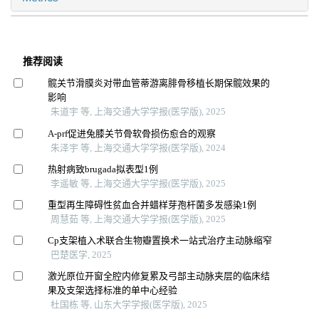
推荐阅读
髋关节滑膜炎对带血管蒂游离腓骨移植长期保髋效果的
影响
朱道宇 等, 上海交通大学学报(医学版), 2025
A-prf促进兔膝关节骨软骨损伤愈合的观察
朱泽宇 等, 上海交通大学学报(医学版), 2024
热射病致brugada拟表型1例
李遥敏 等, 上海交通大学学报(医学版), 2025
重型再生障碍性贫血合并蜡样芽孢杆菌多发感染1例
周慧茹 等, 上海交通大学学报(医学版), 2025
Cp支架植入术联合生物瓣置换术一站式治疗主动脉缩窄
巴楚医学, 2025
激光原位开窗全腔内修复累及弓部主动脉夹层的临床结
果及支架选择标准的单中心经验
杜国栋 等, 山东大学学报(医学版), 2025