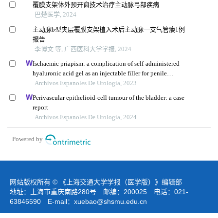
覆膜支架体外预开窗技术治疗主动脉弓部疾病
巴楚医学, 2024
主动脉b型夹层覆膜支架植入术后主动脉—支气管瘘1例
报告
李博文 等, 广西医科大学学报, 2024
Ischaemic priapism: a complication of self-administered
hyaluronic acid gel as an injectable filler for penile
augmentation
Archivos Espanoles De Urologia, 2023
Perivascular epithelioid-cell tumour of the bladder: a case
report
Archivos Espanoles De Urologia, 2024
Powered by
网站版权所有 © 《上海交通大学学报（医学版）》编辑部
地址：上海市重庆南路280号 邮编：200025 电话：021-
63846590 E-mail：
xuebao@shsmu.edu.cn