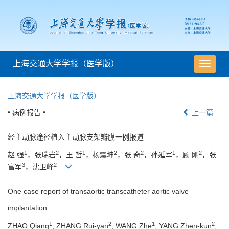
上海交通大学学报（医学版）
导
航
切
上海交通大学学报（医学版）
换
• 病例报告 •
上一篇
经主动脉途径植入主动脉支架瓣膜一例报道
1
2
1
2
2
1
2
赵 强
，张瑞岩
，王 哲
，杨震坤
，张 奇
，孙延军
，顾 刚
，张
3
2
富军
，沈卫峰
One case report of transaortic transcatheter aortic valve
implantation
1
2
1
2
ZHAO Qiang
, ZHANG Rui-yan
, WANG Zhe
, YANG Zhen-kun
,