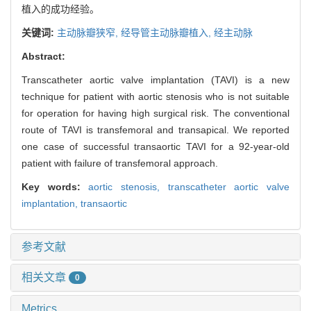
植入的成功经验。
关键词:
主动脉瓣狭窄,
经导管主动脉瓣植入,
经主动脉
Abstract:
Transcatheter aortic valve implantation (TAVI) is a new
technique for patient with aortic stenosis who is not suitable
for operation for having high surgical risk. The conventional
route of TAVI is transfemoral and transapical. We reported
one case of successful transaortic TAVI for a 92-year-old
patient with failure of transfemoral approach.
Key words:
aortic stenosis,
transcatheter aortic valve
implantation,
transaortic
参考文献
相关文章
0
Metrics