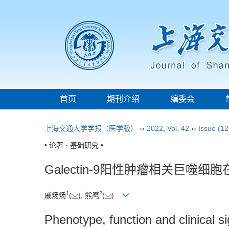
首页
期刊介绍
编委会
上海交通大学学报（医学版）
››
2022
,
Vol. 42
››
Issue (12
• 论著 · 基础研究 •
Galectin-9阳性肿瘤相关巨
1
2
戚炀炀
(
), 熊鹰
(
)
Phenotype, function and clinical s