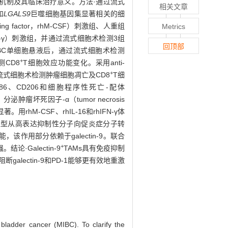
机制及其临床治疗意义。方法·通过流式
相关文章
和
LGALS9
巨噬细胞基因集显著相关的细
g factor，rhM-CSF）刺激组、人重组
Metrics
n-γ，rhIFN-γ）刺激组，并通过流式细胞术检测3组
回顶部
体处理MIBC单细胞悬液后，通过流式细胞术检测
+
CD8
T细胞效应功能变化。采用anti-
+
织，通过流式细胞术检测肿瘤细胞凋亡及CD8
T细
）、CD86、CD206和细胞程序性死亡-配体
）增加，分泌肿瘤坏死因子-α（tumor necrosis
rhM-CSF、rhIL-16和rhIFN-γ体
AMs表型从高表达抑制性分子向促炎症分子转
，该作用部分依赖于galectin-9。联合
+
·Galectin-9
TAMs具有免疫抑制
alectin-9和PD-1能够更有效地重激
bladder cancer (MIBC). To clarify the