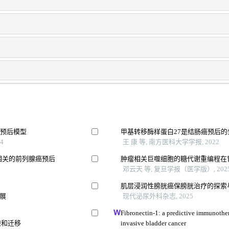
合预后模型
甲基转移酶样蛋白27是结肠癌预后
4
王 康 等, 南方医科大学学报, 2022
相关的前列腺癌预后
肿瘤相关巨噬细胞的糖代谢重编程在
邓云天 等, 复旦学报（医学版）, 202
肌层浸润性膀胱癌保膀胱治疗的探索
展
现代泌尿外科杂志, 2025
Fibronectin-1: a predictive immunothe
袭和迁移
invasive bladder cancer