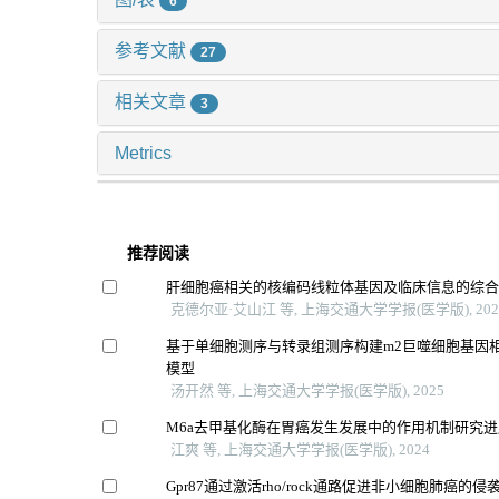
6
参考文献
27
相关文章
3
Metrics
推荐阅读
肝细胞癌相关的核编码线粒体基因及临床信息的综
克德尔亚·艾山江 等, 上海交通大学学报(医学版), 202
基于单细胞测序与转录组测序构建m2巨噬细胞基因
模型
汤开然 等, 上海交通大学学报(医学版), 2025
M6a去甲基化酶在胃癌发生发展中的作用机制研究进
江爽 等, 上海交通大学学报(医学版), 2024
Gpr87通过激活rho/rock通路促进非小细胞肺癌的侵