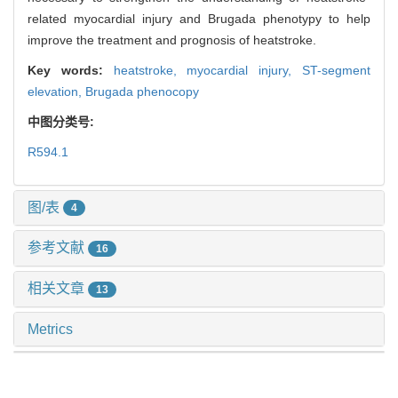
related myocardial injury and Brugada phenotypy to help
improve the treatment and prognosis of heatstroke.
Key words:
heatstroke,
myocardial injury,
ST-segment
elevation,
Brugada phenocopy
中图分类号:
R594.1
图/表
4
参考文献
16
相关文章
13
Metrics