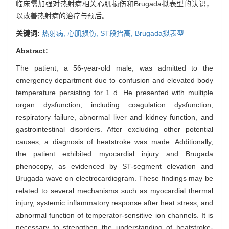
临床需加强对热射病相关心肌损伤和Brugada拟表型的认识，
以改善热射病的治疗与预后。
关键词:
热射病,
心肌损伤,
ST段抬高,
Brugada拟表型
Abstract:
The patient, a 56-year-old male, was admitted to the
emergency department due to confusion and elevated body
temperature persisting for 1 d. He presented with multiple
organ dysfunction, including coagulation dysfunction,
respiratory failure, abnormal liver and kidney function, and
gastrointestinal disorders. After excluding other potential
causes, a diagnosis of heatstroke was made. Additionally,
the patient exhibited myocardial injury and Brugada
phenocopy, as evidenced by ST-segment elevation and
Brugada wave on electrocardiogram. These findings may be
related to several mechanisms such as myocardial thermal
injury, systemic inflammatory response after heat stress, and
abnormal function of temperator-sensitive ion channels. It is
necessary to strengthen the understanding of heatstroke-