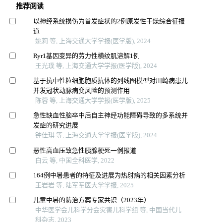
推荐阅读
以神经系统损伤为首发症状的2例原发性干燥综合征报
道
姚莉 等, 上海交通大学学报(医学版), 2024
Ryr1基因变异的劳力性横纹肌溶解1例
王光璞 等, 上海交通大学学报(医学版), 2024
基于抗中性粒细胞胞质抗体的列线图模型对川崎病患儿
并发冠状动脉病变风险的预测作用
陈蓉 等, 上海交通大学学报(医学版), 2025
急性缺血性脑卒中后自主神经功能障碍导致的多系统并
发症的研究进展
钟佳琪 等, 上海交通大学学报(医学版), 2024
恶性高血压致急性胰腺梗死一例报道
白云 等, 中国全科医学, 2022
164例中暑患者的特征及进展为热射病的相关因素分析
王岩岩 等, 陆军军医大学学报, 2025
儿童中暑的防治方案专家共识（2023年）
中华医学会儿科学分会灾害儿科学组 等, 中国当代儿
科杂志, 2023