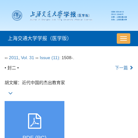
上海交通大学学报（医学版）
导
航
切
››
2011
,
Vol. 31
››
Issue (11)
: 1508-.
换
• 封二 •
下一篇
胡文耀：近代中国的杰出教育家
PDF (PC)