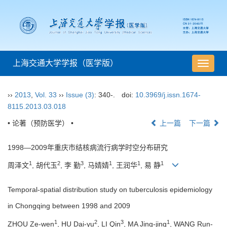
上海交通大学学报（医学版）
导
航
切
››
2013
,
Vol. 33
››
Issue (3)
: 340-.
doi:
10.3969/j.issn.1674-
换
8115.2013.03.018
• 论著（预防医学） •
上一篇
下一篇
1998—2009年重庆市结核病流行病学时空分布研究
1
2
3
1
1
1
周泽文
, 胡代玉
, 李 勤
, 马婧婧
, 王润华
, 易 静
Temporal-spatial distribution study on tuberculosis epidemiology
in Chongqing between 1998 and 2009
1
2
3
1
ZHOU Ze-wen
, HU Dai-yu
, LI Qin
, MA Jing-jing
, WANG Run-