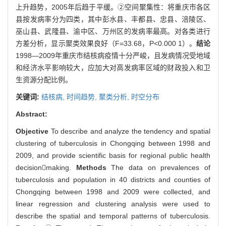
上升趋势，2005年后趋于平缓。②空间聚集性：将重庆市各区
县按发病率分为四类，其中彭水县、丰都县、忠县、涪陵区、
巫山县、武隆县、渝中区、万州区的发病率最高。对各类进行
方差分析，显示聚类效果良好（F=33.68，P<0.000 1）。
结论
1998—2009年重庆市结核病疫情十分严峻，且发病情况受地域
和经济水平影响较大，应加大对高发病率区域的财政投入和卫
生资源分配比例。
关键词:
结核病,
时间趋势,
聚类分析,
时空分布
Abstract:
Objective
To describe and analyze the tendency and spatial
clustering of tuberculosis in Chongqing between 1998 and
2009, and provide scientific basis for regional public health
decisionmaking.
Methods
The data on prevalences of
tuberculosis and population in 40 districts and counties of
Chongqing between 1998 and 2009 were collected, and
linear regression and clustering analysis were used to
describe the spatial and temporal patterns of tuberculosis.