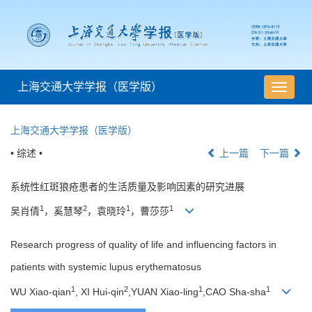
上海交通大学学报（医学版）
导
航
切
上海交通大学学报（医学版）
换
• 综述 •
上一篇
下一篇
系统性红斑狼疮患者的生活质量及影响因素的研究进展
1
2
1
1
吴肖倩
，奚慧琴
，袁晓玲
，曹莎莎
Research progress of quality of life and influencing factors in
patients with systemic lupus erythematosus
1
2
1
1
WU Xiao-qian
, XI Hui-qin
,YUAN Xiao-ling
,CAO Sha-sha