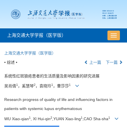
上海交通大学学报（医学版）
导
航
切
上海交通大学学报（医学版）
换
• 综述 •
上一篇
下一篇
系统性红斑狼疮患者的生活质量及影响因素的研究进展
1
2
1
1
吴肖倩
，奚慧琴
，袁晓玲
，曹莎莎
Research progress of quality of life and influencing factors in
patients with systemic lupus erythematosus
1
2
1
1
WU Xiao-qian
, XI Hui-qin
,YUAN Xiao-ling
,CAO Sha-sha