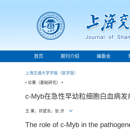
首页
期刊介绍
编委会
上海交通大学学报（医学版）
• 论著（基础研究） •
c-Myb在急性早幼粒细胞白血病
王 果，邓望龙，张 济
The role of c-Myb in the pathogen