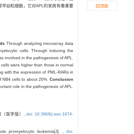
正常早幼粒细胞，它对APL的发病有着重要
回顶部
ods
Through analyzing microarray data
elocytic cells. Through inducing the
s involved in the pathogenesis of APL.
 cells were higher than those in normal
long with the expression of PML-RARα in
of NB4 cells to about 20%.
Conclusion
ortant role in the pathogenesis of APL.
学报（医学版）,
doi: 10.3969/j.issn.1674-
e promyelocytic leukemia[J]. ,
doi: