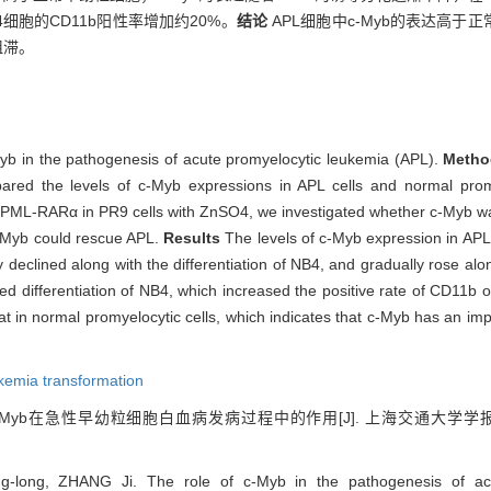
4细胞的CD11b阳性率增加约20%。
结论
APL细胞中c-Myb的表达高于
阻滞。
-Myb in the pathogenesis of acute promyelocytic leukemia (APL).
Meth
red the levels of c-Myb expressions in APL cells and normal promy
of PML-RARα in PR9 cells with ZnSO4, we investigated whether c-Myb wa
-Myb could rescue APL.
Results
The levels of c-Myb expression in APL
y declined along with the differentiation of NB4, and gradually rose a
 differentiation of NB4, which increased the positive rate of CD11b 
at in normal promyelocytic cells, which indicates that c-Myb has an imp
kemia transformation
c-Myb在急性早幼粒细胞白血病发病过程中的作用[J]. 上海交通大学
ng, ZHANG Ji. The role of c-Myb in the pathogenesis of acut