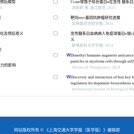
合预后模型
Ccaat增强子结合蛋白α在急性 髓
4
洪莉莉 等, 浙江医学, 2025
制
靶向myc基因抗肿瘤研究进展
吉林医药学院学报, 2024
变化及预后意义
急性髓系白血病病人免疫球蛋白κ链c
义
蚌埠医科大学学报, 2024
达
Dimethyl fumarate augments anticancer 
particles in myeloma cells through nrf2
能力的影响
Advanced Therapeutics, 2024
Discovery and interaction of four key 
regulation for dopamine biosynthesis
guilliermondii gxdk6 and bacillus ary
International Journal of Biological 
网站版权所有 © 《上海交通大学学报（医学版）》编辑部