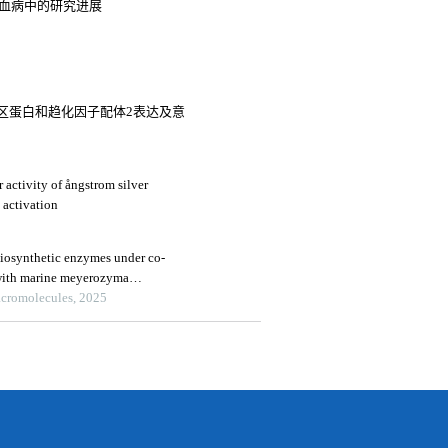
系白血病中的研究进展
区蛋白和趋化因子配体2表达及意
activity of ångstrom silver
 activation
biosynthetic enzymes under co-
 with marine meyerozyma
abhattai nm1-a2
Macromolecules, 2025