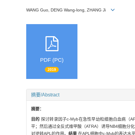
WANG Guo, DENG Wang-long, ZHANG Ji
PDF (PC)
2019
摘要/Abstract
摘要：
目的
探讨转录因子c-Myb在急性早幼粒细胞白血病（A
平；然后通过全反式维甲酸（ATRA）诱导NB4细胞分化和P
对逆转APL的作用。
结果
在APL细胞中c-Myb的表达