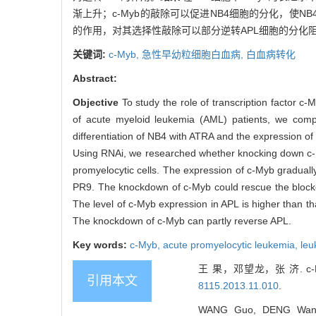
渐上升；c-Myb的敲除可以促进NB4细胞的分化，使NB
的作用，对其选择性敲除可以部分逆转APL细胞的分化
关键词:
c-Myb,
急性早幼粒细胞白血病,
白血病转化
Abstract:
Objective
To study the role of transcription factor c
of acute myeloid leukemia (AML) patients, we compa
differentiation of NB4 with ATRA and the expression 
Using RNAi, we researched whether knocking down c
promyelocytic cells. The expression of c-Myb graduall
PR9. The knockdown of c-Myb could rescue the blocked
The level of c-Myb expression in APL is higher than th
The knockdown of c-Myb can partly reverse APL.
Key words:
c-Myb,
acute promyelocytic leukemia,
leu
王 果，邓望龙，张 济. 
引用本文
8115.2013.11.010
.
WANG Guo, DENG Wang-lo