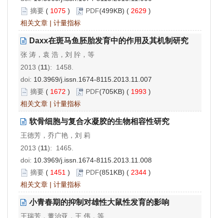
摘要
(
1075
)
PDF
(499KB) (
2629
)
相关文章
|
计量指标
Daxx在斑马鱼胚胎发育中的作用及其机制研究
张 涛，袁 浩，刘 肸，等
2013 (
11
): 1458.
doi:
10.3969/j.issn.1674-8115.2013.11.007
摘要
(
1672
)
PDF
(705KB) (
1993
)
相关文章
|
计量指标
软骨细胞与复合水凝胶的生物相容性研究
王德芳，乔广艳，刘 莉
2013 (
11
): 1465.
doi:
10.3969/j.issn.1674-8115.2013.11.008
摘要
(
1451
)
PDF
(851KB) (
2344
)
相关文章
|
计量指标
小青春期的抑制对雄性大鼠性发育的影响
王瑞芳，董治亚，王 伟，等