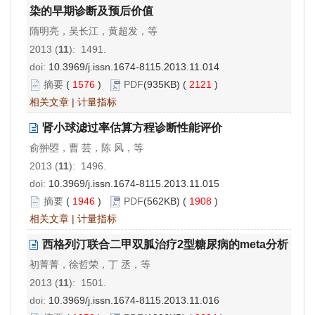
染的早期诊断及预后价值
隋明亮，吴长江，黄超发，等
2013 (
11
): 1491.
doi:
10.3969/j.issn.1674-8115.2013.11.014
摘要
(
1576
)
PDF
(935KB) (
2121
)
相关文章
|
计量指标
肾小球滤过率估算方程诊断性能评价
俞翀曌，曹 芸，陈 风，等
2013 (
11
): 1496.
doi:
10.3969/j.issn.1674-8115.2013.11.015
摘要
(
1946
)
PDF
(562KB) (
1908
)
相关文章
|
计量指标
西格列汀联合二甲双胍治疗2型糖尿病的meta分析
初菁菁，徐哲荣，丁 丞，等
2013 (
11
): 1501.
doi:
10.3969/j.issn.1674-8115.2013.11.016