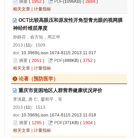
摘要
(
1952
)
PDF
(1096KB) (
2684
)
相关文章
|
计量指标
OCT比较高眼压和原发性开角型青光眼的视网膜
神经纤维层厚度
孙静芬，俞方知，周正申
2013 (
11
): 1509.
doi:
10.3969/j.issn.1674-8115.2013.11.017
摘要
(
2051
)
PDF
(488KB) (
3752
)
相关文章
|
计量指标
论著（预防医学）
重庆市贫困地区人群营养健康状况评价
李洮庭, 唐 仁, 廖和平，等
2013 (
11
): 1513.
doi:
10.3969/j.issn.1674-8115.2013.11.018
摘要
(
1295
)
PDF
(371KB) (
1904
)
相关文章
|
计量指标