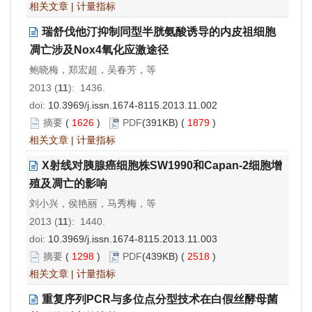
相关文章
|
计量指标
瑞舒伐他汀抑制同型半胱氨酸诱导的内皮祖细胞
凋亡涉及Nox4氧化应激途径
鲍晓梅，郑宏超，吴春芳，等
2013 (
11
): 1436.
doi:
10.3969/j.issn.1674-8115.2013.11.002
摘要
(
1626
)
PDF
(391KB) (
1879
)
相关文章
|
计量指标
X射线对胰腺癌细胞株SW1990和Capan-2细胞增
殖及凋亡的影响
刘小兴，侯艳丽，马秀梅，等
2013 (
11
): 1440.
doi:
10.3969/j.issn.1674-8115.2013.11.003
摘要
(
1298
)
PDF
(439KB) (
2518
)
相关文章
|
计量指标
重复序列PCR与多位点分型技术在白假丝酵母菌