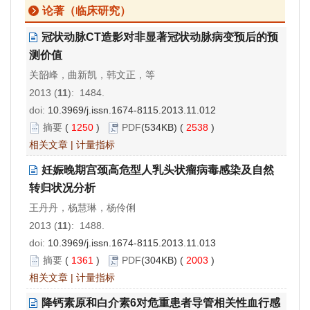
论著（临床研究）
冠状动脉CT造影对非显著冠状动脉病变预后的预
测价值
关韶峰，曲新凯，韩文正，等
2013 (
11
): 1484.
doi:
10.3969/j.issn.1674-8115.2013.11.012
摘要
(
1250
)
PDF
(534KB) (
2538
)
相关文章
|
计量指标
妊娠晚期宫颈高危型人乳头状瘤病毒感染及自然
转归状况分析
王丹丹，杨慧琳，杨伶俐
2013 (
11
): 1488.
doi:
10.3969/j.issn.1674-8115.2013.11.013
摘要
(
1361
)
PDF
(304KB) (
2003
)
相关文章
|
计量指标
降钙素原和白介素6对危重患者导管相关性血行感