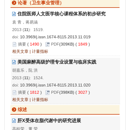
论著（卫生事业管理）
住院医师人文医学核心课程体系的初步研究
袁 青，蒋易涵
2013 (
11
): 1519.
doi:
10.3969/j.issn.1674-8115.2013.11.019
摘要
(
1490
)
PDF
(309KB) (
1849
)
相关文章
|
计量指标
美国麻醉高级护理专业设置与临床实践
胡嘉乐，阮 洪
2013 (
11
): 1524.
doi:
10.3969/j.issn.1674-8115.2013.11.020
摘要
(
1812
)
PDF
(398KB) (
3027
)
相关文章
|
计量指标
综述
肝X受体在脂代谢中的研究进展
高桂荣，董 莹