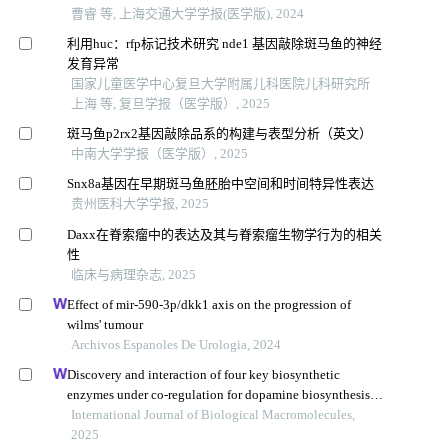
曹睿 等, 上海交通大学学报(医学版), 2024
利用huc：rfp标记技术研究 nde1 基因敲除斑马鱼的神经
发育异常
国家儿童医学中心复旦大学附属儿科医院儿科研究所
上海 等, 复旦学报（医学版）, 2025
斑马鱼p2rx2基因敲除品系的构建与表型分析（英文）
中南大学学报（医学版）, 2025
Snx8a基因在早期斑马鱼胚胎中空间和时间特异性表达
贵州医科大学学报, 2025
Daxx在脊索瘤中的表达及其与脊索瘤生物学行为的相关
性
临床与病理杂志, 2025
Effect of mir-590-3p/dkk1 axis on the progression of
wilms' tumour
Archivos Espanoles De Urologia, 2024
Discovery and interaction of four key biosynthetic
enzymes under co-regulation for dopamine biosynthesis
with marine meyerozyma guilliermondii gxdk6 and
International Journal of Biological Macromolecules,
bacillus aryabhattai nm1-a2
2025