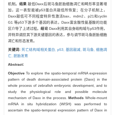
机制。
结果
敲低Daxx后斑马鱼胚胎细胞凋亡和畸形率显著增
加，这一表型能被p53蛋白共敲低所恢复；在分子机制上，
Daxx敲低可不同程度特异性激活bax、mdm2、p21和cyclin
G1 等p53下游多个基因的表达，Daxx富含酸性氨基酸的功能
区介导了上述过程。
结论
Daxx利用其自身结构域与p53作用，
并特异调控其下游关键基因的表达，参与调节斑马鱼胚胎细胞
凋亡和形态发育。
关键词:
死亡结构域相关蛋白,
p53,
基因敲减,
斑马鱼,
细胞凋
亡,
胚胎发育
Abstract:
Objective
To explore the spatio-temporal mRNA expression
pattern of death domain-associated protein (Daxx) in the
whole process of zebrafish embryonic development, and to
study the physiological role and possible molecule
mechanism of Daxx in the process.
Methods
Whole-mount
mRNA in situ hybridization (WISH) was performed to
ascertain the spatio-temporal expression pattern of Daxx in