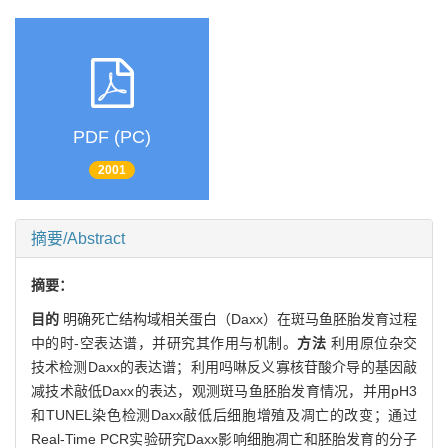
PDF (PC)
2001
摘要/Abstract
摘要：
目的
明确死亡结构域相关蛋白（Daxx）在斑马鱼胚胎发育过程
中的时-空表达谱，并研究其作用与机制。
方法
利用原位杂交
技术检测Daxx的表达谱；利用吗啉反义寡核苷酸介导的基因敲
减技术敲低Daxx的表达，观测斑马鱼胚胎发育情况，并用pH3
和TUNEL染色检测Daxx敲低后细胞增殖及凋亡的改变；通过
Real-Time PCR实验研究Daxx影响细胞凋亡和胚胎发育的分子