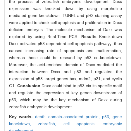
the process of zebrafish embryonic development. Daxx
expression was knocked down by using morpholino
mediated gene knockdown. TUNEL and pH3 staining assay
were applied to check cell apoptosis and proliferation in Daxx
deficient embryos. The molecule mechanism of Daxx was
explored by using Real-Time PCR.
Results
Knock-down
Daxx activated p53 dependent cell apoptosis pathway，thus
caused increasing rate of apopotosis and malformation,
whereas those could be rescued by p53 co-knockdown.
Moreover, the acid-enriched domain of Daxx mediated the
interaction between Daxx and p53 and regulated the
expression of p53 target genes bax, mdm2, p21, and cyclin
G1.
Conclusion
Daxx could bind to p53 via its specific motif
and regulate the expression of key genes downstream of
p53, which may be the key mechanism of Daxx during
zebrafish embryonic development.
Key words:
death domain-associated protein,
p53,
gene
knockdown,
zebrafish,
cell apoptosis,
embryonic
development