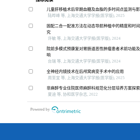
儿童肝移植术后早期血糖及血脂的多时间点监测与
陆晔峰 等, 上海交通大学学报(医学版), 2025
固配二合一配准方法在动态导航种植中的精度和时
究
许敏 等, 上海交通大学学报(医学版), 2024
院前多模式预康复对胃肠道恶性肿瘤患者术前功能
响
台瑞 等, 上海交通大学学报(医学版), 2024
全神经内镜技术在后颅窝病变手术中的应用
周至宜 等, 上海交通大学学报(医学版), 2025
非麻醉专业住院医师麻醉科规范化分层培养方案探
夏迪 等, 协和医学杂志, 2022
Powered by