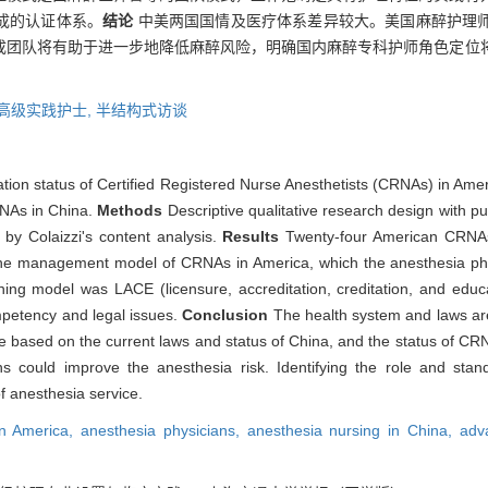
成的认证体系。
结论
中美两国国情及医疗体系差异较大。美国麻醉护理
成团队将有助于进一步地降低麻醉风险，明确国内麻醉专科护师角色定位
高级实践护士,
半结构式访谈
ion status of Certified Registered Nurse Anesthetists (CRNAs) in Amer
RNAs in China.
Methods
Descriptive qualitative research design with 
 by Colaizzi's content analysis.
Results
Twenty-four American CRNAs 
d the management model of CRNAs in America, which the anesthesia p
ining model was LACE (licensure, accreditation, creditation, and ed
mpetency and legal issues.
Conclusion
The health system and laws are
e based on the current laws and status of China, and the status of CRN
s could improve the anesthesia risk. Identifying the role and stan
of anesthesia service.
 in America,
anesthesia physicians,
anesthesia nursing in China,
adv