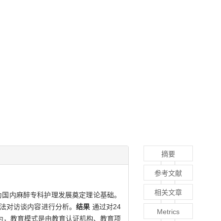
摘要
参考文献
相关文章
为国内麻醉专科护理发展奠定理论基础。
析法对访谈内容进行分析。
结果
通过对24
Metrics
为，教育模式是由教育认证机构、教育项