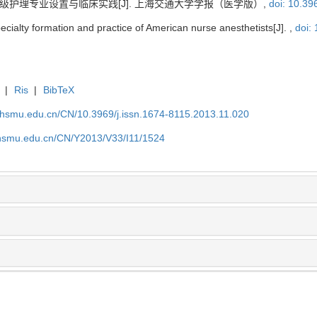
高级护理专业设置与临床实践[J]. 上海交通大学学报（医学版）,
doi: 10.39
ialty formation and practice of American nurse anesthetists[J]. ,
doi:
|
Ris
|
BibTeX
shsmu.edu.cn/CN/10.3969/j.issn.1674-8115.2013.11.020
shsmu.edu.cn/CN/Y2013/V33/I11/1524