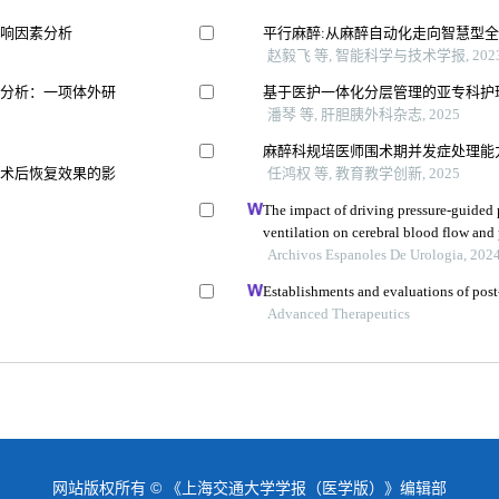
影响因素分析
平行麻醉:从麻醉自动化走向智慧型
赵毅飞 等, 智能科学与技术学报, 202
间分析：一项体外研
基于医护一体化分层管理的亚专科护
潘琴 等, 肝胆胰外科杂志, 2025
麻醉科规培医师围术期并发症处理能
及术后恢复效果的影
任鸿权 等, 教育教学创新, 2025
The impact of driving pressure-guided 
ventilation on cerebral blood flow and
undergoing laparoscopic radical prost
Archivos Espanoles De Urologia, 202
Establishments and evaluations of pos
索
Advanced Therapeutics
网站版权所有 © 《上海交通大学学报（医学版）》编辑部