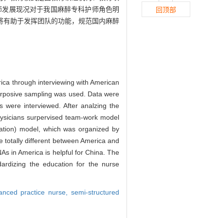
师发展现况对于我国麻醉专科护师角色明
回顶部
将有助于发挥团队的功能，规范国内麻醉
ica through interviewing with American
purposive sampling was used. Data were
were interviewed. After analzing the
hysicians surpervised team-work model
ucation) model, which was organized by
 totally different between America and
As in America is helpful for China. The
dardizing the education for the nurse
anced practice nurse,
semi-structured