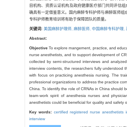
目机构、资质认证机构及政府健康医疗部门共同评估组
确具有一定借鉴意义。国内麻醉专科护师与麻醉医师组
专科护师教育培训将有助于保障团队的质量。
关键词:
美国麻醉护理师,
麻醉医师,
中国麻醉专科护理,
Abstract:
Objective
To explore mangement, practice, and educat
nurse anesthetists, and to support development of C
collected by semi-structured interviews and analyzed
interview contents, the researchers fully understoo
with focus on practicing anesthesia nursing. The tra
professional organizations to address the practice co
China. To identify the role of CRNAs in China should b
team-work spirit of anesthesia nurses and physician
anesthetists could be beneficial for quality and safety 
Key words:
certified registered nurse anesthetists
interview