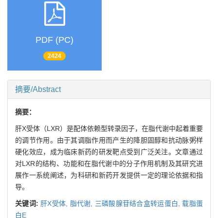
PDF (PC)
2424
摘要/Abstract
摘要：
肝X受体（LXR）是配体依赖型转录因子，在脂代谢中起着重要
的调节作用。由于其调脂作用而产生的降胆固醇和抗动脉粥样
硬化效应，成为临床新药的研发靶点受到广泛关注。文章通过
对LXR的结构、功能和在脂代谢中的分子作用机制及其研究进
展作一系统阐述，为科研和新药开发提供一定的理论依据和指
导。
关键词:
肝X受体,
脂代谢,
三磷酸腺苷结合盒转运蛋白,
载脂蛋
白E