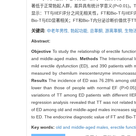
著低于正常勃起人群，差异具有统计学意义(P<0.01)。T
显示：TT与IIEF评分之间无相关性，FT和Bio-T与IIEF
Bio-T与ED显著相关；FT和Bio-T内分泌诊断价值优
关键词:
中老年男性,
勃起功能,
总睾酮,
游离睾酮,
生物
Abstract:
Objective
To study the relationship of erectile functi
and middle-aged males.
Methods
The International 
mild erectile dysfunction (ED), and 390 patients wi
measured by chemilum inescentenzyme immunoassay (C
Results
The incidence of ED was 76.28% among old an
lower than those of people with normal EF (P>0.05)
variations of TT among ED patients with different IIE
regression analysis revealed that TT was not related t
of ED among old and middle-aged males increases signifi
to ED. The endocrine diagnostic value of FT and Bio-T 
Key words:
old and middle-aged males,
erectile funct