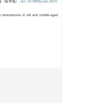
报（医学版）,
doi: 10.3969/j.issn.1674-
m testosterone in old and middle-aged