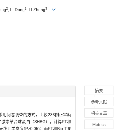
2
2
3
feng
, LI Dong
, LI Zheng
摘要
参考文献
相关文章
采用问卷调查的方式，比较236例正常勃
和性激素结合球蛋白（SHBG），计算FT和
Metrics
意义(P>0.05)；而FT和Bio-T显