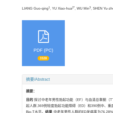
1
2*
3
LIANG Guo-qing
, YU Xiao-hua
, WU Min
, SHEN Yu-zh
PDF (PC)
3328
摘要/Abstract
摘要：
目的
探讨中老年男性勃起功能（EF）与血清总睾酮（TT
起人群,369例轻度勃起功能障碍（ED）和390例中、重
Bio-T水平。
结果
中老年男性人群的ED发病率为76.28