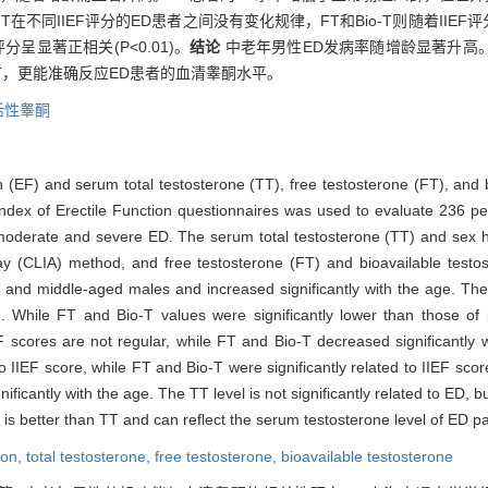
T在不同IIEF评分的ED患者之间没有变化规律，FT和Bio-T则随着IIEF
评分呈显著正相关(P<0.01)。
结论
中老年男性ED发病率随增龄显著升高。
于TT，更能准确反应ED患者的血清睾酮水平。
活性睾酮
on (EF) and serum total testosterone (TT), free testosterone (FT), and 
Index of Erectile Function questionnaires was used to evaluate 236 pe
th moderate and severe ED. The serum total testosterone (TT) and sex
LIA) method, and free testosterone (FT) and bioavailable testoste
d middle-aged males and increased significantly with the age. The T
. While FT and Bio-T values were significantly lower than those of
F scores are not regular, while FT and Bio-T decreased significantly 
o IIEF score, while FT and Bio-T were significantly related to IIEF sco
cantly with the age. The TT level is not significantly related to ED, bu
is better than TT and can reflect the serum testosterone level of ED pa
ion,
total testosterone,
free testosterone,
bioavailable testosterone