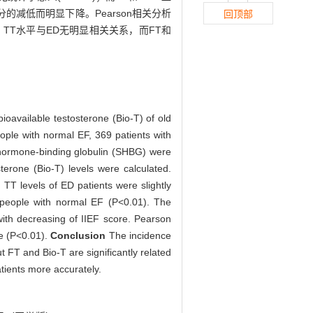
评分的减低而明显下降。Pearson相关分析
回顶部
TT水平与ED无明显相关关系，而FT和
bioavailable testosterone (Bio-T) of old
ople with normal EF, 369 patients with
 hormone-binding globulin (SHBG) were
rone (Bio-T) levels were calculated.
T levels of ED patients were slightly
 people with normal EF (P<0.01). The
with decreasing of IIEF score. Pearson
re (P<0.01).
Conclusion
The incidence
t FT and Bio-T are significantly related
tients more accurately.