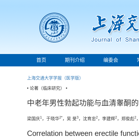
首页
期刊介绍
编委会
上海交通大学学报（医学版）
• 论著（临床研究） •
中老年男性勃起功能与血清睾酮的
1
2*
3
2
2
2
梁国庆
，于晓华
，吴 旻
，沈育忠
，李建辉
，郑俊彪
Correlation between erectile func