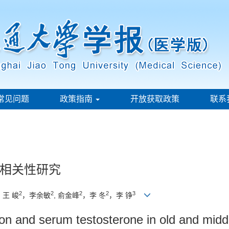
常见问题
政策指南
开放获取政策
联系
相关性研究
2
2
2
2
3
，王 峻
，李余敏
, 俞金峰
，李 冬
，李 铮
tion and serum testosterone in old and mid