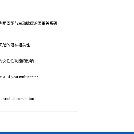
利用睾酮与主动脉瘤的因果关系研
风险的潜在相关性
对女性性功能的影响
a: a 14-year multicenter
3
derstudied correlation
3