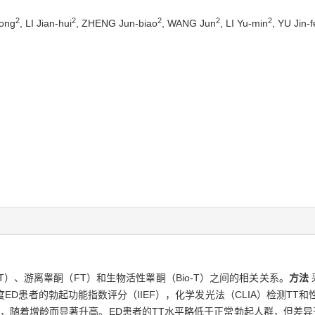
2
2
2
2
2
ong
, LI Jian-hui
, ZHENG Jun-biao
, WANG Jun
, LI Yu-min
, YU Jin-
）、游离睾酮（FT）和生物活性睾酮（Bio-T）之间的相关关系。
方法
度ED患者的勃起功能指数评分（IIEF），化学发光法（CLIA）检测TT
%，随着增龄而显著升高。ED患者的TT水平略低于正常勃起人群，但差异无统计学