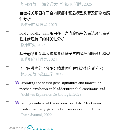
陈勇羽 等, 上海交通大学学报(医学版), 2025
自噬相关基因在子宫内膜癌中预后模型构建及药物敏感
性分析
现代妇产科进展, 2025
Pd-1、pd-l1、mmr蛋白在子宫内膜癌中的表达及与患者
临床病理特征的相关性分析
临床研究, 2025
基于tgf-β相关基因构建并验证子宫内膜癌风险预后模型
现代妇产科进展, 2024
子宫内膜癌分子分型：精准医疗 时代的妇科新利器
赵志光 等, 浙江医学, 2025
Exploring the shared gene signatures and molecular
mechanisms between bladder urothelial carcinoma and
metabolic syndrome
Archivos Espanoles De Urologia, 2023
Estrogen enhanced the expression of il-17 by tissue-
resident memory γδt cells from uterus via interferon
regulatory factor 4
Faseb Journal, 2022
Powered by