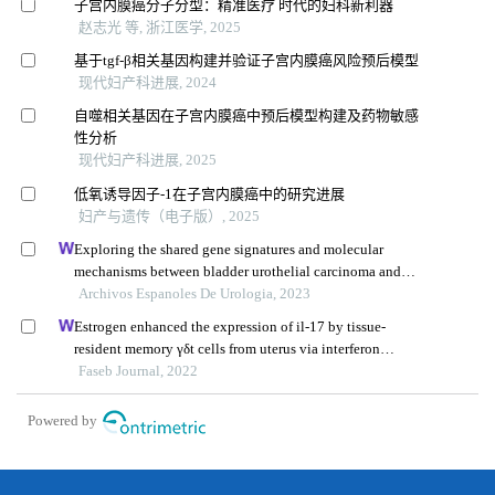
子宫内膜癌分子分型：精准医疗 时代的妇科新利器
赵志光 等, 浙江医学, 2025
基于tgf-β相关基因构建并验证子宫内膜癌风险预后模型
现代妇产科进展, 2024
自噬相关基因在子宫内膜癌中预后模型构建及药物敏感
性分析
现代妇产科进展, 2025
低氧诱导因子-1在子宫内膜癌中的研究进展
妇产与遗传（电子版）, 2025
Exploring the shared gene signatures and molecular
mechanisms between bladder urothelial carcinoma and
metabolic syndrome
Archivos Espanoles De Urologia, 2023
Estrogen enhanced the expression of il-17 by tissue-
resident memory γδt cells from uterus via interferon
regulatory factor 4
Faseb Journal, 2022
Powered by