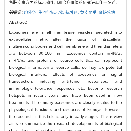
肾脏疾病方面的标志物作用和治疗价值的研究进展作一综述。
关键词:
胞外体,
生物学标志物,
抗肿瘤,
免疫耐受,
肾脏疾病
Abstract:
Exosomes are small membrane vesicles secreted into
extracellular matrix after the fusion of intracellular
multivesicular bodies and cell membrane and their diameters
are between 30-100 nm. Exosomes contain mRNAs,
miRNAs, and proteins of source cells that can represent
biological information of source cells, so they are potential
biological markers. Effects of exosomes on signal
transduction, inducing anti-tumor responses, and
immunologic tolerance responses, etc. become research
hotspots in recent years and have been used in new
treatments. The urinary exosomes are closely related to the
physiological functions and diseases of kidneys. However,
the research in this field is only in early stages. This review
aims to summarize the research developments of biological
characters, physiological functions, separation and