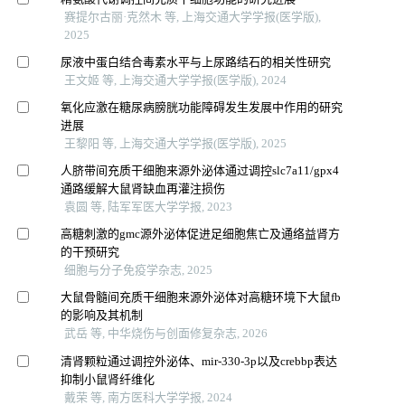
赛提尔古丽·克然木 等, 上海交通大学学报(医学版),
2025
尿液中蛋白结合毒素水平与上尿路结石的相关性研究
王文姬 等, 上海交通大学学报(医学版), 2024
氧化应激在糖尿病膀胱功能障碍发生发展中作用的研究
进展
王黎阳 等, 上海交通大学学报(医学版), 2025
人脐带间充质干细胞来源外泌体通过调控slc7a11/gpx4
通路缓解大鼠肾缺血再灌注损伤
袁圆 等, 陆军军医大学学报, 2023
高糖刺激的gmc源外泌体促进足细胞焦亡及通络益肾方
的干预研究
细胞与分子免疫学杂志, 2025
大鼠骨髓间充质干细胞来源外泌体对高糖环境下大鼠fb
的影响及其机制
武岳 等, 中华烧伤与创面修复杂志, 2026
清肾颗粒通过调控外泌体、mir-330-3p以及crebbp表达
抑制小鼠肾纤维化
戴荣 等, 南方医科大学学报, 2024