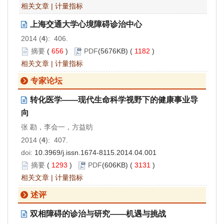
相关文章
|
计量指标
上海交通大学心境障碍诊治中心
2014 (
4
): 406.
摘要
(
656
)
PDF
(5676KB) (
1182
)
相关文章
|
计量指标
专家论坛
转化医学——现代生命科学视野下的健康事业导
向
张 勘，李会一，方益昉
2014 (
4
): 407.
doi:
10.3969/j.issn.1674-8115.2014.04.001
摘要
(
1293
)
PDF
(606KB) (
3131
)
相关文章
|
计量指标
述评
双相障碍的诊治与研究——机遇与挑战