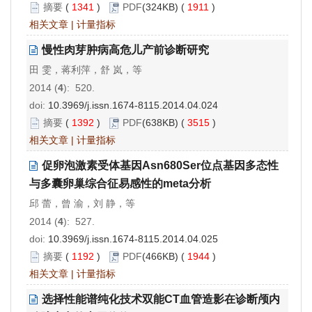
摘要
(
1341
)
PDF
(324KB) (
1911
)
相关文章
|
计量指标
慢性肉芽肿病高危儿产前诊断研究
田 雯，蒋利萍，舒 岚，等
2014 (
4
): 520.
doi:
10.3969/j.issn.1674-8115.2014.04.024
摘要
(
1392
)
PDF
(638KB) (
3515
)
相关文章
|
计量指标
促卵泡激素受体基因Asn680Ser位点基因多态性
与多囊卵巢综合征易感性的meta分析
邱 蕾，曾 渝，刘 静，等
2014 (
4
): 527.
doi:
10.3969/j.issn.1674-8115.2014.04.025
摘要
(
1192
)
PDF
(466KB) (
1944
)
相关文章
|
计量指标
选择性能谱纯化技术双能CT血管造影在诊断颅内