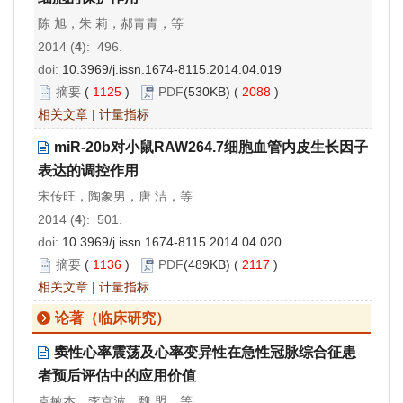
陈 旭，朱 莉，郝青青，等
2014 (
4
): 496.
doi:
10.3969/j.issn.1674-8115.2014.04.019
摘要
(
1125
)
PDF
(530KB) (
2088
)
相关文章
|
计量指标
miR-20b对小鼠RAW264.7细胞血管内皮生长因子
表达的调控作用
宋传旺，陶象男，唐 洁，等
2014 (
4
): 501.
doi:
10.3969/j.issn.1674-8115.2014.04.020
摘要
(
1136
)
PDF
(489KB) (
2117
)
相关文章
|
计量指标
论著（临床研究）
窦性心率震荡及心率变异性在急性冠脉综合征患
者预后评估中的应用价值
袁敏杰，李京波，魏 盟，等