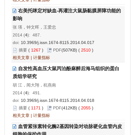
右美托咪定对缺血-再灌注大鼠肠黏膜屏障功能的
影响
张 瑛，钟文晖，王爱忠
2014 (
4
): 487.
doi:
10.3969/j.issn.1674-8115.2014.04.017
摘要
(
1267
)
PDF
(507KB) (
2510
)
相关文章
|
计量指标
自发性高血压大鼠丙泊酚麻醉后海马组织的蛋白
质组学研究
胡 江，闻大翔，杭燕南
2014 (
4
): 491.
doi:
10.3969/j.issn.1674-8115.2014.04.018
摘要
(
1171
)
PDF
(412KB) (
2055
)
相关文章
|
计量指标
血管紧张素转化酶2基因转染对动脉硬化血管内皮
细胞的保护作用