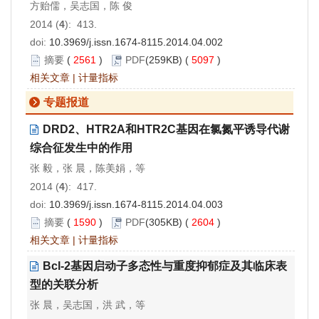
方贻儒，吴志国，陈 俊
2014 (
4
): 413.
doi:
10.3969/j.issn.1674-8115.2014.04.002
摘要
(
2561
)
PDF
(259KB) (
5097
)
相关文章
|
计量指标
专题报道
DRD2、HTR2A和HTR2C基因在氯氮平诱导代谢
综合征发生中的作用
张 毅，张 晨，陈美娟，等
2014 (
4
): 417.
doi:
10.3969/j.issn.1674-8115.2014.04.003
摘要
(
1590
)
PDF
(305KB) (
2604
)
相关文章
|
计量指标
Bcl-2基因启动子多态性与重度抑郁症及其临床表
型的关联分析
张 晨，吴志国，洪 武，等