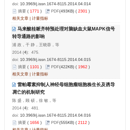
doi:
10.3969/j.issn.1674-8115.2014.04.014
摘要
(
1771
)
PDF
(493KB) (
2301
)
相关文章
|
计量指标
马来酸桂哌齐特预处理对脑缺血大鼠MAPK信号
转导通路的影响
浦 政，干 静，王晓蓉，等
2014 (
4
): 475.
doi:
10.3969/j.issn.1674-8115.2014.04.015
摘要
(
1101
)
PDF
(422KB) (
1962
)
相关文章
|
计量指标
雷帕霉素抑制人神经母细胞瘤细胞株生长及诱导
凋亡的机制研究
陈 盛，顾 硕，徐 敏，等
2014 (
4
): 481.
doi:
10.3969/j.issn.1674-8115.2014.04.016
摘要
(
1656
)
PDF
(555KB) (
2112
)
相关文章
|
计量指标