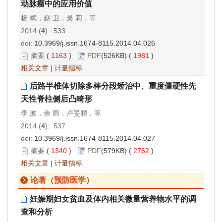
动脉瘤中的应用价值
杨 斌，赵 卫，吴 莉，等
2014 (
4
): 533.
doi:
10.3969/j.issn.1674-8115.2014.04.026
摘要
(
1163
)
PDF
(526KB) (
1981
)
相关文章
|
计量指标
后路半椎体切除多棒分段矫治中、重度僵硬性先
天性脊柱侧后凸畸形
李 波，余 雨，卢旻鹏，等
2014 (
4
): 537.
doi:
10.3969/j.issn.1674-8115.2014.04.027
摘要
(
1340
)
PDF
(579KB) (
2762
)
相关文章
|
计量指标
论著（预防医学）
妊娠期妇女贫血及体内相关微量营养物水平的调
查和分析