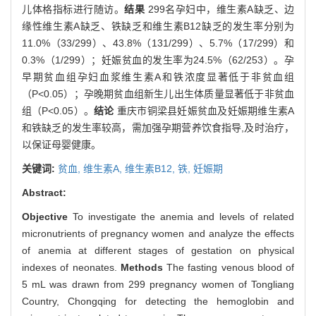
儿体格指标进行随访。
结果
299名孕妇中，维生素A缺乏、边
缘性维生素A缺乏、铁缺乏和维生素B12缺乏的发生率分别为
11.0%（33/299）、43.8%（131/299）、5.7%（17/299）和
0.3%（1/299）；妊娠贫血的发生率为24.5%（62/253）。孕
早期贫血组孕妇血浆维生素A和铁浓度显著低于非贫血组
（P<0.05）；孕晚期贫血组新生儿出生体质量显著低于非贫血
组（P<0.05）。
结论
重庆市铜梁县妊娠贫血及妊娠期维生素A
和铁缺乏的发生率较高，需加强孕期营养饮食指导,及时治疗，
以保证母婴健康。
关键词:
贫血,
维生素A,
维生素B12,
铁,
妊娠期
Abstract:
Objective
To investigate the anemia and levels of related
micronutrients of pregnancy women and analyze the effects
of anemia at different stages of gestation on physical
indexes of neonates.
Methods
The fasting venous blood of
5 mL was drawn from 299 pregnancy women of Tongliang
Country, Chongqing for detecting the hemoglobin and