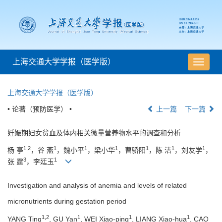
上海交通大学学报（医学版）
导
航
切
上海交通大学学报（医学版）
换
• 论著（预防医学） •
上一篇
下一篇
妊娠期妇女贫血及体内相关微量营养物水平的调查和分析
1,2
1
1
1
1
1
1
杨 亭
，谷 燕
，魏小平
，梁小华
，曹骄阳
，陈 洁
，刘友学
，
3
1
张 霆
，李廷玉
Investigation and analysis of anemia and levels of related
micronutrients during gestation period
1,2
1
1
1
YANG Ting
, GU Yan
, WEI Xiao-ping
, LIANG Xiao-hua
, CAO