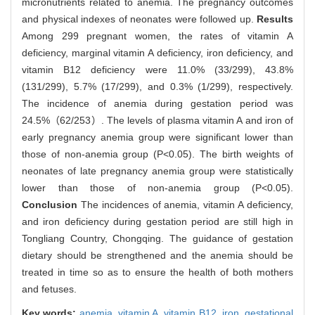
micronutrients related to anemia. The pregnancy outcomes
and physical indexes of neonates were followed up.
Results
Among 299 pregnant women, the rates of vitamin A
deficiency, marginal vitamin A deficiency, iron deficiency, and
vitamin B12 deficiency were 11.0% (33/299), 43.8%
(131/299), 5.7% (17/299), and 0.3% (1/299), respectively.
The incidence of anemia during gestation period was
24.5%（62/253）. The levels of plasma vitamin A and iron of
early pregnancy anemia group were significant lower than
those of non-anemia group (P<0.05). The birth weights of
neonates of late pregnancy anemia group were statistically
lower than those of non-anemia group (P<0.05).
Conclusion
The incidences of anemia, vitamin A deficiency,
and iron deficiency during gestation period are still high in
Tongliang Country, Chongqing. The guidance of gestation
dietary should be strengthened and the anemia should be
treated in time so as to ensure the health of both mothers
and fetuses.
Key words:
anemia,
vitamin A,
vitamin B12,
iron,
gestational