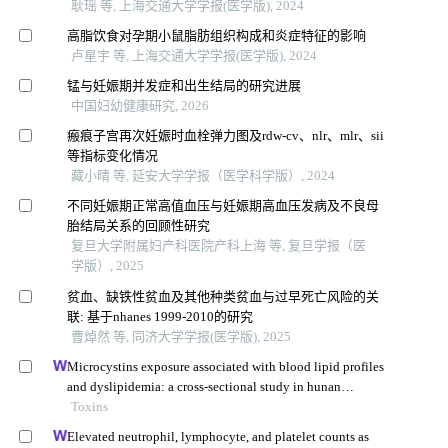
耿瑶 等, 上海交通大学学报(医学版), 2024
高脂饮食对孕期小鼠脂肪组织构成和炎症特征的影响
卢星宇 等, 上海交通大学学报(医学版), 2024
锰与妊娠期并发症和出生结局的研究进展
中国妇幼健康研究, 2026
瘢痕子宫再次妊娠时血栓弹力图及rdw-cv、nlr、mlr、sii
等指标变化情况
藏小晴 等, 延安大学学报（医学科学版）, 2024
不同妊娠期正常高值血压与妊娠期高血压发病及不良母
胎结局关系的回顾性研究
复旦大学附属妇产科医院产科上海 等, 复旦学报（医
学版）, 2025
贫血、缺铁性贫血及其他种类贫血与过早死亡风险的关
联: 基于nhanes 1999-2010的研究
曹焯然 等, 同济大学学报(医学版), 2025
Microcystins exposure associated with blood lipid profiles
and dyslipidemia: a cross-sectional study in hunan
province, china
Toxins
Elevated neutrophil, lymphocyte, and platelet counts as