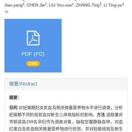
1
1
1
3
1
Jiao-yang
, CHEN Jie
, LIU You-xue
, ZHANG Ting
, LI Ting-yu
PDF (PC)
2305
摘要/Abstract
摘要：
目的
对妊娠期妇女贫血及相关微量营养物水平进行调查，分析
妊娠期不同阶段贫血对新生儿体格指标的影响。
方法
选取重庆
市铜梁县299名孕妇作为调查对象，抽取空腹静脉血样，对血
红蛋白及贫血相关微量营养物进行检测，并对妊娠结局及新生