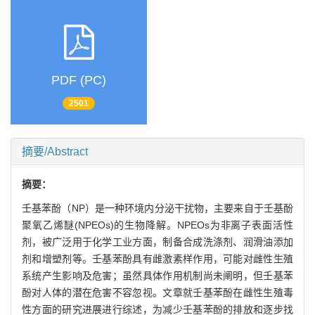
PDF (PC)
2501
摘要/Abstract
摘要：
壬基苯酚（NP）是一种环境内分泌干扰物，主要来自于壬基酚
聚氧乙烯醚(NPEOs)的生物降解。NPEOs为非离子表面活性
剂，被广泛用于化学工业方面，制备合成洗涤剂、润滑油添加
剂和增塑剂等。壬基苯酚具有雌激素样作用，可能对雌性生殖
系统产生影响及危害；虽然具体作用机制尚未阐明，但壬基苯
酚对人体的潜在危害不容忽视。文章就壬基苯酚在雌性生殖毒
性方面的研究进展进行综述，为减少壬基苯酚的排放和逐步找