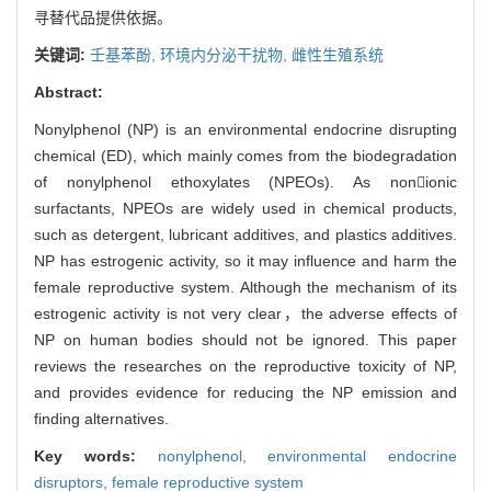
寻替代品提供依据。
关键词:
壬基苯酚,
环境内分泌干扰物,
雌性生殖系统
Abstract:
Nonylphenol (NP) is an environmental endocrine disrupting
chemical (ED), which mainly comes from the biodegradation
of nonylphenol ethoxylates (NPEOs). As nonionic
surfactants, NPEOs are widely used in chemical products,
such as detergent, lubricant additives, and plastics additives.
NP has estrogenic activity, so it may influence and harm the
female reproductive system. Although the mechanism of its
estrogenic activity is not very clear，the adverse effects of
NP on human bodies should not be ignored. This paper
reviews the researches on the reproductive toxicity of NP,
and provides evidence for reducing the NP emission and
finding alternatives.
Key words:
nonylphenol,
environmental endocrine
disruptors,
female reproductive system