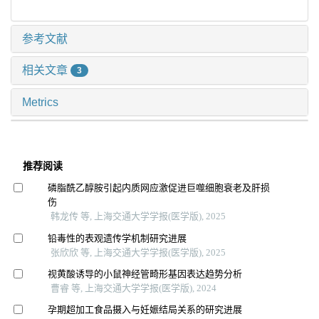
参考文献
相关文章
3
Metrics
推荐阅读
磷脂酰乙醇胺引起内质网应激促进巨噬细胞衰老及肝损
伤
韩龙传 等, 上海交通大学学报(医学版), 2025
铅毒性的表观遗传学机制研究进展
张欣欣 等, 上海交通大学学报(医学版), 2025
视黄酸诱导的小鼠神经管畸形基因表达趋势分析
曹睿 等, 上海交通大学学报(医学版), 2024
孕期超加工食品摄入与妊娠结局关系的研究进展