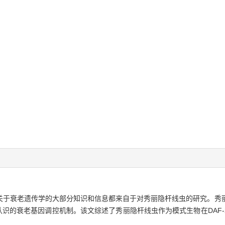
关于衰老遗传学的大部分知识和信息都来自于对秀丽隐杆线虫的研究。秀
类所认识的衰老基因调控机制。该文综述了秀丽隐杆线虫作为模式生物在DAF-2