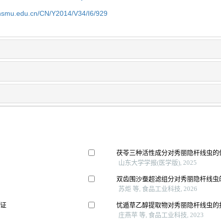
shsmu.edu.cn/CN/Y2014/V34/I6/929
茯苓三种活性成分对秀丽隐杆线虫的
山东大学学报(医学版), 2025
双齿围沙蚕超滤组分对秀丽隐杆线虫
苏炬 等, 食品工业科技, 2026
验证
忧遁草乙醇提取物对秀丽隐杆线虫的
庄燕苹 等, 食品工业科技, 2023