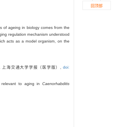
回顶部
s of ageing in biology comes from the
t aging regulation mechanism understood
hich acts as a model organism, on the
]. 上海交通大学学报（医学版）,
doi:
relevant to aging in
Caenorhabditis