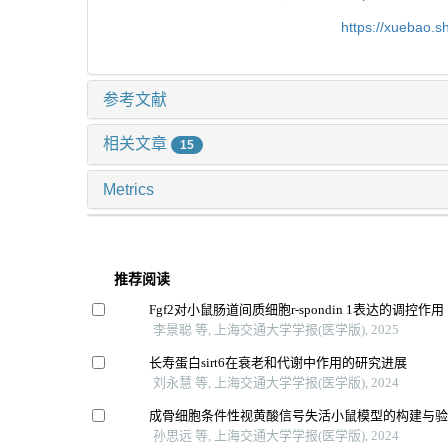
https://xuebao.
参考文献
相关文章
15
Metrics
推荐阅读
Fgf2对小鼠肠道间质细胞r-spondin 1表达的调控作用
李景聪 等, 上海交通大学学报(医学版), 2025
长寿蛋白sirt6在衰老和代谢中作用的研究进展
刘永慧 等, 上海交通大学学报(医学版), 2024
成骨细胞条件性视黄酸信号失活小鼠模型的构建与
孙思远 等, 上海交通大学学报(医学版), 2024