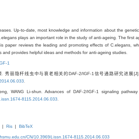
seases. Up-to-date, most knowledge and information about the genetic
elegans plays an important role in the study of anti-ageing. The firs
is paper reviews the leading and promoting effects of C.elegans, w
 and provides helpful ideas and methods for anti-ageing studies.
IGF-1
 秀丽隐杆线虫中与衰老相关的DAF-2/IGF-1信号通路研究进展[J
.2014.06.033
.
ng, WANG Li-shun. Advances of DAF-2/IGF-1 signaling pathway 
j.issn.1674-8115.2014.06.033
.
|
Ris
|
BibTeX
shsmu.edu.cn/CN/10.3969/j.issn.1674-8115.2014.06.033