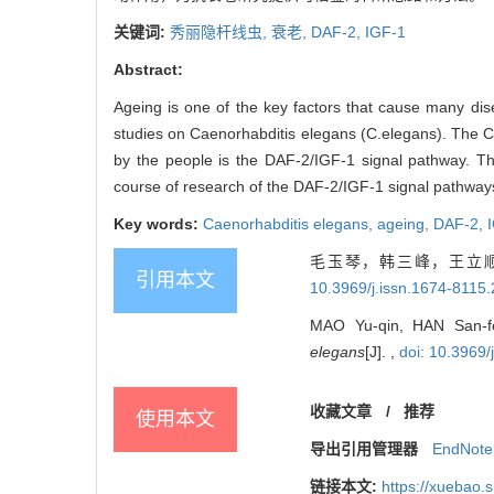
关键词:
秀丽隐杆线虫,
衰老,
DAF-2,
IGF-1
Abstract:
Ageing is one of the key factors that cause many di
studies on Caenorhabditis elegans (C.elegans). The C.
by the people is the DAF-2/IGF-1 signal pathway. Th
course of research of the DAF-2/IGF-1 signal pathways
Key words:
Caenorhabditis elegans,
ageing,
DAF-2,
毛玉琴，韩三峰，王立顺.
引用本文
10.3969/j.issn.1674-8115
MAO Yu-qin, HAN San-fe
elegans
[J]. ,
doi: 10.3969/
收藏文章
/
推荐
使用本文
导出引用管理器
EndNote
链接本文:
https://xuebao.