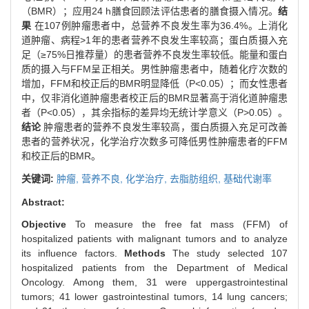
（BMR）；应用24 h膳食回顾法评估患者的膳食摄入情况。
结
果
在107例肿瘤患者中，总营养不良发生率为36.4%。上消化
道肿瘤、病程>1年的患者营养不良发生率较高；蛋白质摄入充
足（≥75%日推荐量）的患者营养不良发生率较低。能量和蛋白
质的摄入与FFM呈正相关。男性肿瘤患者中，随着化疗次数的
增加，FFM和校正后的BMR明显降低（P<0.05）；而女性患者
中，仅非消化道肿瘤患者校正后的BMR显著高于消化道肿瘤患
者（P<0.05），其余指标的差异均无统计学意义（P>0.05）。
结论
肿瘤患者的营养不良发生率较高，蛋白质摄入充足可改善
患者的营养状况，化学治疗次数多可降低男性肿瘤患者的FFM
和校正后的BMR。
关键词:
肿瘤,
营养不良,
化学治疗,
去脂肪组织,
基础代谢率
Abstract:
Objective
To measure the free fat mass (FFM) of
hospitalized patients with malignant tumors and to analyze
its influence factors.
Methods
The study selected 107
hospitalized patients from the Department of Medical
Oncology. Among them, 31 were uppergastrointestinal
tumors; 41 lower gastrointestinal tumors, 14 lung cancers;