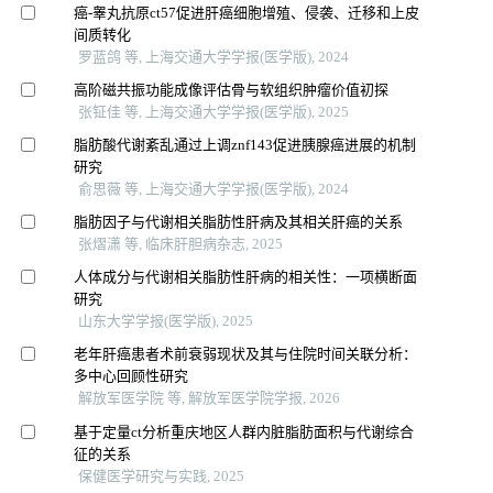
癌-睾丸抗原ct57促进肝癌细胞增殖、侵袭、迁移和上皮
间质转化
罗蓝鸽 等, 上海交通大学学报(医学版), 2024
高阶磁共振功能成像评估骨与软组织肿瘤价值初探
张钲佳 等, 上海交通大学学报(医学版), 2025
脂肪酸代谢紊乱通过上调znf143促进胰腺癌进展的机制
研究
俞思薇 等, 上海交通大学学报(医学版), 2024
脂肪因子与代谢相关脂肪性肝病及其相关肝癌的关系
张熠潇 等, 临床肝胆病杂志, 2025
人体成分与代谢相关脂肪性肝病的相关性：一项横断面
研究
山东大学学报(医学版), 2025
老年肝癌患者术前衰弱现状及其与住院时间关联分析：
多中心回顾性研究
解放军医学院 等, 解放军医学院学报, 2026
基于定量ct分析重庆地区人群内脏脂肪面积与代谢综合
征的关系
保健医学研究与实践, 2025