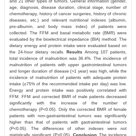
and 21 other types of tumors. General information (gender,
age, diagnosis, disease duration, clinical stage, number of
chemotherapy, history of cancer surgeries, history of chronic
diseases, etc.) and relevant nutritional indexes (albumin,
pre-albumin, and body mass index) of patients were
collected. The FFM and basal metabolic rate (BMR) were
evaluated by the bioelectrical impedance (BIA) method. The
dietary energy and protein intake were evaluated based on
the 24-hour dietary recalls.
Results
Among 107 patients,
total incidence of malnutrition was 36.4%. The incidence of
malnutrition of patients with upper gastrointestinal tumors
and longer duration of disease (>1 year) was high, while the
incidence of malnutrition of patients with adequate protein
intake (≥75% of the recommended intake per day) was low.
Energy and protein intake was positively correlated with
FFM. FFM and corrected BMR of male patients decreased
significantly with the increase of the number of
chemotherapy (P<0.05). Only the corrected BMR of female
patients with non-gastraintestinal tumors was significantly
higher than that of patients with gastraintestinal tumors
(P<0.05). The differences of other indexes were not
statistically significant (P>0.05).
Conclusion
The incidence