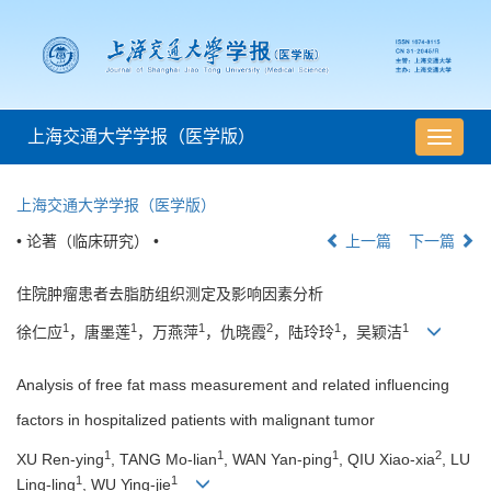
上海交通大学学报（医学版）
导
航
切
上海交通大学学报（医学版）
换
• 论著（临床研究） •
上一篇
下一篇
住院肿瘤患者去脂肪组织测定及影响因素分析
1
1
1
2
1
1
徐仁应
，唐墨莲
，万燕萍
，仇晓霞
，陆玲玲
，吴颖洁
Analysis of free fat mass measurement and related influencing
factors in hospitalized patients with malignant tumor
1
1
1
2
XU Ren-ying
, TANG Mo-lian
, WAN Yan-ping
, QIU Xiao-xia
, LU
1
1
Ling-ling
, WU Ying-jie