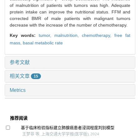
of malnutrition of patients with tumors was high. Adequate
protein intake can improve the nutritional status. FFM and
corrected BMR of male patients with malignant tumors
decrease with the increase of the number of chemotherapy.
Key words:
tumor,
malnutrition,
chemotherapy,
free fat
mass,
basal metabolic rate
参考文献
相关文章
15
Metrics
推荐阅读
基于临床检验指标建立肺腺癌患者浸润程度判别模型
王梦菲 等, 上海交通大学学报(医学版), 2024