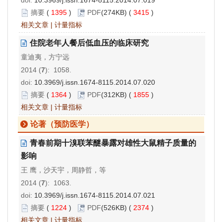
doi:
10.3969/j.issn.1674-8115.2014.07.019
摘要
(
1395
)
PDF
(274KB) (
3415
)
相关文章
|
计量指标
住院老年人餐后低血压的临床研究
童迪夷，方宁远
2014 (
7
): 1058.
doi:
10.3969/j.issn.1674-8115.2014.07.020
摘要
(
1364
)
PDF
(312KB) (
1855
)
相关文章
|
计量指标
论著（预防医学）
青春前期十溴联苯醚暴露对雄性大鼠精子质量的
影响
王 鹰，沙天宇，周静哲，等
2014 (
7
): 1063.
doi:
10.3969/j.issn.1674-8115.2014.07.021
摘要
(
1224
)
PDF
(526KB) (
2374
)
相关文章
|
计量指标