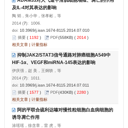
ADAM33对人气道平滑肌细胞增殖、凋亡的作用
及IL-4对其表达的影响
陶 韬，朱小华，张孝彬，等
2014 (
7
): 1006.
doi:
10.3969/j.issn.1674-8115.2014.07.010
摘要
(
1192
)
PDF
(558KB) (
2014
)
相关文章
|
计量指标
抑制JAK2/STAT3信号通路对肺癌细胞A549中
HIF-1α、VEGF和miRNA-145表达的影响
伊庆强，赵 美，王炯轶，等
2014 (
7
): 1011.
doi:
10.3969/j.issn.1674-8115.2014.07.011
摘要
(
1577
)
PDF
(430KB) (
2280
)
相关文章
|
计量指标
阿的平联合硫利达嗪对慢性粒细胞白血病细胞的
诱导凋亡作用
涂瑶瑶，徐含章，雷 虎，等