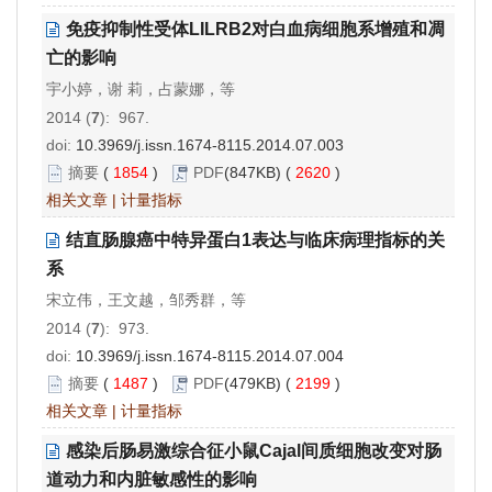
免疫抑制性受体LILRB2对白血病细胞系增殖和凋
亡的影响
宇小婷，谢 莉，占蒙娜，等
2014 (
7
): 967.
doi:
10.3969/j.issn.1674-8115.2014.07.003
摘要
(
1854
)
PDF
(847KB) (
2620
)
相关文章
|
计量指标
结直肠腺癌中特异蛋白1表达与临床病理指标的关
系
宋立伟，王文越，邹秀群，等
2014 (
7
): 973.
doi:
10.3969/j.issn.1674-8115.2014.07.004
摘要
(
1487
)
PDF
(479KB) (
2199
)
相关文章
|
计量指标
感染后肠易激综合征小鼠Cajal间质细胞改变对肠
道动力和内脏敏感性的影响