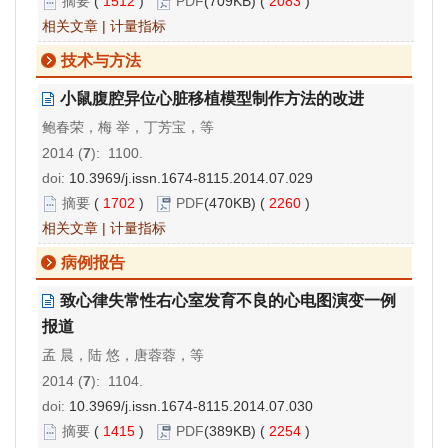
摘要
(
1512
)
PDF
(709KB) (
2083
)
相关文章
|
计量指标
技术与方法
小鼠腹腔异位心脏移植模型制作方法的改进
鲍春荣，梅 举，丁芳宝，等
2014 (
7
): 1100.
doi:
10.3969/j.issn.1674-8115.2014.07.029
摘要
(
1702
)
PDF
(470KB) (
2260
)
相关文章
|
计量指标
病例报告
致心律失常性右心室发育不良的心电图演变一例
报道
孟 晨，陆 悠，唐蓉蓉，等
2014 (
7
): 1104.
doi:
10.3969/j.issn.1674-8115.2014.07.030
摘要
(
1415
)
PDF
(389KB) (
2254
)