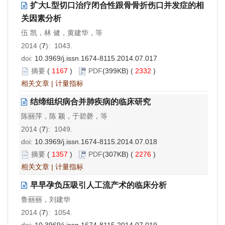
扩大L型切口治疗闭合性跟骨骨折伤口并发症的相
关因素分析
伍 凯，林 健，黄建华，等
2014 (
7
): 1043.
doi:
10.3969/j.issn.1674-8115.2014.07.017
摘要
(
1167
)
PDF
(399KB) (
2332
)
相关文章
|
计量指标
结缔组织病合并肺疾病的临床研究
陈丽萍，陈 颖，于碧磬，等
2014 (
7
): 1049.
doi:
10.3969/j.issn.1674-8115.2014.07.018
摘要
(
1357
)
PDF
(307KB) (
2276
)
相关文章
|
计量指标
早早孕负压吸引人工流产术的临床分析
鲁丽丽，刘建华
2014 (
7
): 1054.