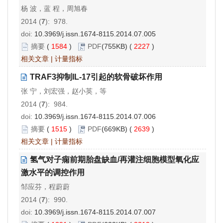
杨 波，蓝 程，周旭春
2014 (
7
): 978.
doi:
10.3969/j.issn.1674-8115.2014.07.005
摘要
(
1584
)
PDF
(755KB) (
2227
)
相关文章
|
计量指标
TRAF3抑制IL-17引起的软骨破坏作用
张 宁，刘宏强，赵小英，等
2014 (
7
): 984.
doi:
10.3969/j.issn.1674-8115.2014.07.006
摘要
(
1515
)
PDF
(669KB) (
2639
)
相关文章
|
计量指标
氢气对子痫前期胎盘缺血/再灌注细胞模型氧化应
激水平的调控作用
邹应芬，程蔚蔚
2014 (
7
): 990.
doi:
10.3969/j.issn.1674-8115.2014.07.007