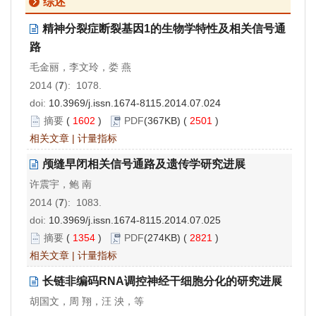
综述
精神分裂症断裂基因1的生物学特性及相关信号通
路
毛金丽，李文玲，娄 燕
2014 (
7
): 1078.
doi:
10.3969/j.issn.1674-8115.2014.07.024
摘要
(
1602
)
PDF
(367KB) (
2501
)
相关文章
|
计量指标
颅缝早闭相关信号通路及遗传学研究进展
许震宇，鲍 南
2014 (
7
): 1083.
doi:
10.3969/j.issn.1674-8115.2014.07.025
摘要
(
1354
)
PDF
(274KB) (
2821
)
相关文章
|
计量指标
长链非编码RNA调控神经干细胞分化的研究进展
胡国文，周 翔，汪 泱，等