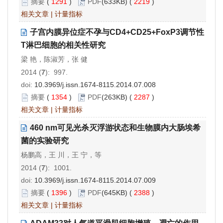
摘要
(
1291
)
PDF
(633KB) (
2219
)
相关文章
|
计量指标
子宫内膜异位症不孕与CD4+CD25+FoxP3调节性
T淋巴细胞的相关性研究
梁 艳，陈淑芳，张 健
2014 (
7
): 997.
doi:
10.3969/j.issn.1674-8115.2014.07.008
摘要
(
1354
)
PDF
(263KB) (
2287
)
相关文章
|
计量指标
460 nm可见光杀灭浮游状态和生物膜内大肠埃希
菌的实验研究
杨鹏高，王 川，王 宁，等
2014 (
7
): 1001.
doi:
10.3969/j.issn.1674-8115.2014.07.009
摘要
(
1396
)
PDF
(645KB) (
2388
)
相关文章
|
计量指标