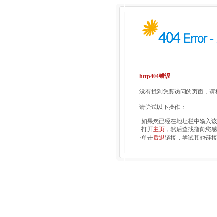
http404错误
没有找到您要访问的页面，请检
请尝试以下操作：
·如果您已经在地址栏中输入
·打开
主页
，然后查找指向您感
·单击
后退
链接，尝试其他链接