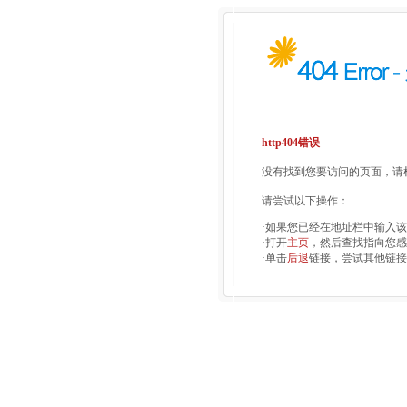
http404错误
没有找到您要访问的页面，请检
请尝试以下操作：
·如果您已经在地址栏中输入
·打开
主页
，然后查找指向您感
·单击
后退
链接，尝试其他链接