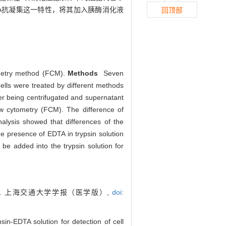
A抗凝集这一特性，将其加入胰酶消化液
回顶部
tometry method (FCM).
Methods
Seven
ells were treated by different methods
r being centrifugated and supernatant
w cytometry (FCM). The difference of
nalysis showed that differences of the
 presence of EDTA in trypsin solution
 be added into the trypsin solution for
]. 上海交通大学学报（医学版）,
doi:
sin-EDTA solution for detection of cell