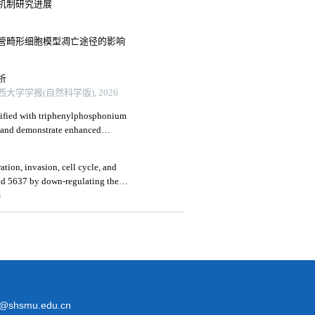
机制研究进展
管畸形细胞模型凋亡途径的影响
析
大学学报(自然科学版), 2026
dified with triphenylphosphonium
g and demonstrate enhanced
induced h9c2 cells apoptosis
e
ration, invasion, cell cycle, and
and 5637 by down-regulating the
3
@shsmu.edu.cn