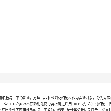
测细胞凋亡率的影响。
方法
以7种难消化细胞株作为实验对象，分为对照
酶、含EDTA的0.25%胰酶消化离心弃上清之后用1×PBS洗1次）对细胞进行消
化细胞条件下两组细胞的凋亡率差值。
结果
统计学分析结果显示：7种细