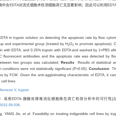
中含EDTA对流式细胞术检测细胞凋亡无显著影响；因此可以利用EDT
EDTA in trypsin solution on detecting the apoptosis rate by flow cy
group and experimental group (treated by H
O
to promote apoptosis). C
2
2
sin with EDTA, and 0.25% trypsin with EDTA and washed by 1×PBS afte
 fluorescent antibodies and the apoptosis rate was detected by flo
 between two groups was calculated.
Results
Results of statistical a
 conditions were not statistically significant (P>0.05).
Conclusion
The
sis by FCM. Given the anti-agglutinating characteristic of EDTA, it can
cell lines.
Annexin V,
trypsin
 采用EDTA-胰酶处理难消化细胞株在凋亡检测分析中的可行性[J
.2015.09.036
.
NG Jie, et al. Feasibility on treating indigestible cell lines by tryp