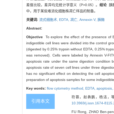
差值比较，差异均无统计学意义（P>0.05）。
结论
胰酶
中，用于某些难消化细胞株凋亡样品的制备。
关键词:
流式细胞术,
EDTA,
凋亡,
Annexin V,
胰酶
Abstract:
Objective
To explore the effect of the presence of 
indigestible cell lines were divided into the control 
(digested by 0.25% trypsin without EDTA, 0.25% tryp
was removed). Cells were labeled by Annexin V-FITC
apoptosis rate under the same digestion condition
apoptosis rate of seven cell lines under three digestion
has no significant effect on detecting the cell apopto
preparation of apoptosis samples for some indigestible 
Key words:
flow cytometry method,
EDTA,
apoptosis,
符蓉，赵犇鹏，杨洁，等.
引用本文
10.3969/j.issn.1674-8115
FU Rong, ZHAO Ben-peng, YA