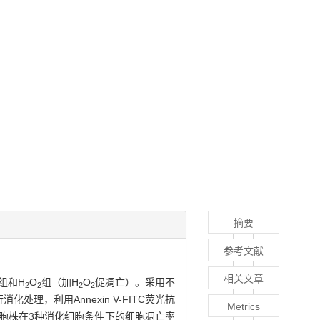
摘要
参考文献
相关文章
组和H
O
组（加H
O
促凋亡）。采用不
2
2
2
2
化处理，利用Annexin V-FITC荧光抗
Metrics
胞株在3种消化细胞条件下的细胞凋亡率