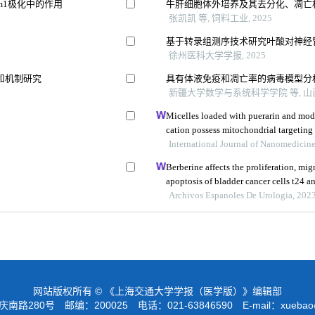
m1极化中的作用
牛肝细胞体外培养及其去分化、凋亡
张凯凯 等, 饲料工业, 2025
基于转录组测序技术研究叶酸对神经
徐州医科大学学报, 2025
和机制研究
具有体液免疫和凋亡率的病毒模型分
新疆大学数学与系统科学学院 等, 山西
Micelles loaded with puerarin and mo
cation possess mitochondrial targetin
protective effect against isoprenaline-
International Journal of Nanomedicin
Berberine affects the proliferation, mig
apoptosis of bladder cancer cells t24 
her2/pi3k/akt signaling pathway
Archivos Espanoles De Urologia, 202
网站版权所有 © 《上海交通大学学报（医学版）》编辑部
路280号 邮编：200025 电话：021-63846590 E-mail：
xuebao