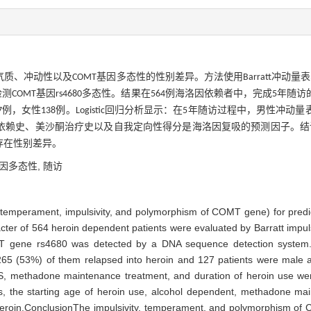
气质、冲动性以及
基因多态性的性别差异。方法使用
冲动量表
COMT
Barratt
检测
基因
多态性。结果在
例海洛因依赖者中，完成
年随访
COMT
rs4680
564
5
例，女性
例。
回归分析显示：在
年随访过程中，男性冲动量
7
138
Logistic
5
依赖史、美沙酮治疗史以及自我定向性得分是海洛因复吸的预测因子。结
存在性别差异。
基因多态性,
随访
 (temperament, impulsivity, and polymorphism of COMT gene) for predic
cter of 564 heroin dependent patients were evaluated by Barratt imp