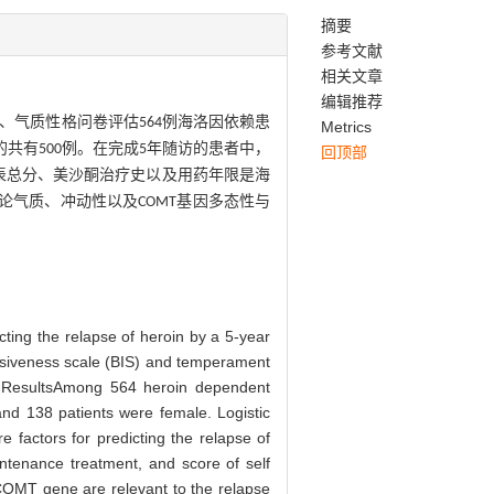
摘要
参考文献
相关文章
编辑推荐
、气质性格问卷评估
例海洛因依赖患
564
Metrics
的共有
例。在完成
年随访的患者中，
500
5
回顶部
表总分、美沙酮治疗史以及用药年限是海
论气质、冲动性以及
基因多态性与
COMT
ting the relapse of heroin by a 5-year
ulsiveness scale (BIS) and temperament