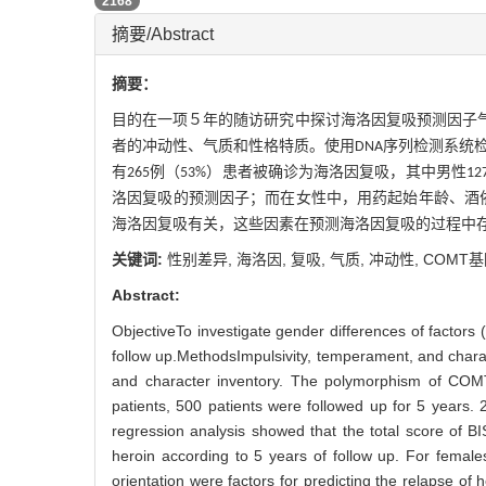
PDF (PC)
2168
摘要/Abstract
摘要：
目的在一项５年的随访研究中探讨海洛因复吸预测因子
者的冲动性、气质和性格特质。使用
序列检测系统
DNA
有
例（
）患者被确诊为海洛因复吸，其中男性
265
53%
12
洛因复吸的预测因子；而在女性中，用药起始年龄、酒
海洛因复吸有关，这些因素在预测海洛因复吸的过程中
关键词:
性别差异,
海洛因,
复吸,
气质,
冲动性,
COMT
Abstract:
ObjectiveTo investigate gender differences of factors
follow up.MethodsImpulsivity, temperament, and chara