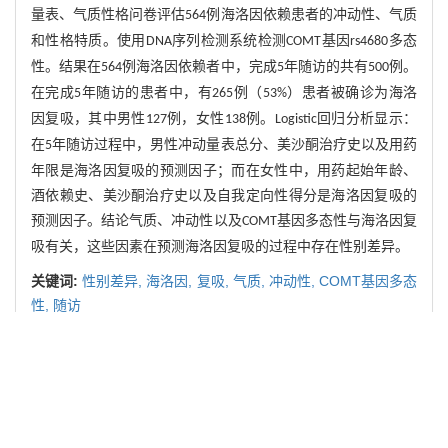
量表、气质性格问卷评估
例海洛因依赖患者的冲动性、气质
564
和性格特质。使用
序列检测系统检测
基因
多态
DNA
COMT
rs4680
性。结果在
例海洛因依赖者中，完成
年随访的共有
例。
564
5
500
在完成
年随访的患者中，有
例（
）患者被确诊为海洛
5
265
53%
因复吸，其中男性
例，女性
例。
回归分析显示：
127
138
Logistic
在
年随访过程中，男性冲动量表总分、美沙酮治疗史以及用药
5
年限是海洛因复吸的预测因子；而在女性中，用药起始年龄、
酒依赖史、美沙酮治疗史以及自我定向性得分是海洛因复吸的
预测因子。结论气质、冲动性以及
基因多态性与海洛因复
COMT
吸有关，这些因素在预测海洛因复吸的过程中存在性别差异。
关键词:
性别差异,
海洛因,
复吸,
气质,
冲动性,
COMT基因多态
性,
随访
Abstract:
ObjectiveTo investigate gender differences of factors
(temperament, impulsivity, and polymorphism of COMT
gene) for predicting the relapse of heroin by a 5-year follow
up.MethodsImpulsivity, temperament, and character of 564