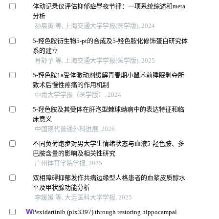
体动记录仪评估抑郁症昼夜节律：一项系统综述和meta
分析
孙晨寅 等, 上海交通大学学报(医学版), 2024
5-羟色胺衍生物5-pt的合成及5-羟色胺化修饰蛋白研究体
系的建立
肖舒予 等, 上海交通大学学报(医学版), 2025
5-羟色胺1a受体激动剂缓解青春期小鼠术前睡眠剥夺所
致术后慢性疼痛的作用机制
中南大学学报（医学版）, 2024
5-羟色胺及其受体在肝泡型棘球蚴病中的表达特征和临
床意义
中国现代普通外科进展, 2026
不同负荷跑步对男大学生情绪状态与血液5-羟色胺、多
巴胺含量的影响及相关性研究
广州体育学院学报, 2025
双相障碍抑郁发作共病边缘型人格患者的血浆皮质醇水
平及甲状腺功能分析
李媛媛 等, 大连医科大学学报, 2025
Pexidartinib (plx3397) through restoring hippocampal