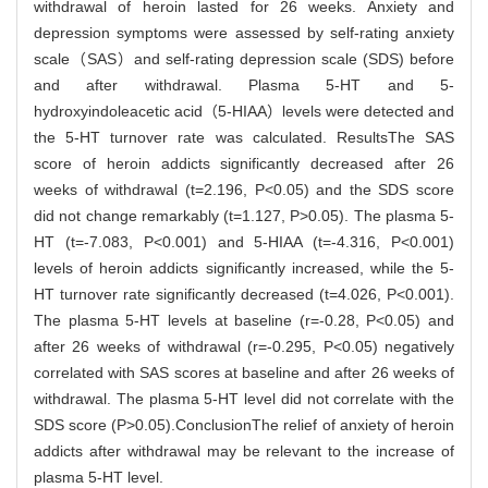
withdrawal of heroin lasted for 26 weeks. Anxiety and
depression symptoms were assessed by self-rating anxiety
scale（SAS）and self-rating depression scale (SDS) before
and after withdrawal. Plasma 5-HT and 5-
hydroxyindoleacetic acid（5-HIAA）levels were detected and
the 5-HT turnover rate was calculated. ResultsThe SAS
score of heroin addicts significantly decreased after 26
weeks of withdrawal (t=2.196, P<0.05) and the SDS score
did not change remarkably (t=1.127, P>0.05). The plasma 5-
HT (t=-7.083, P<0.001) and 5-HIAA (t=-4.316, P<0.001)
levels of heroin addicts significantly increased, while the 5-
HT turnover rate significantly decreased (t=4.026, P<0.001).
The plasma 5-HT levels at baseline (r=-0.28, P<0.05) and
after 26 weeks of withdrawal (r=-0.295, P<0.05) negatively
correlated with SAS scores at baseline and after 26 weeks of
withdrawal. The plasma 5-HT level did not correlate with the
SDS score (P>0.05).ConclusionThe relief of anxiety of heroin
addicts after withdrawal may be relevant to the increase of
plasma 5-HT level.