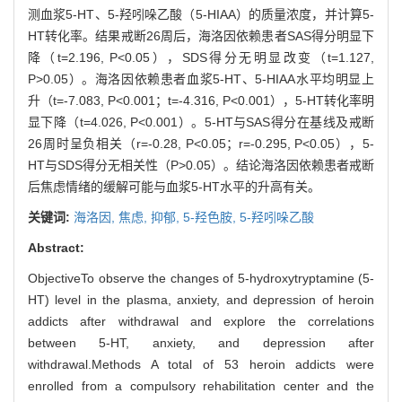
测血浆5-HT、5-羟吲哚乙酸（5-HIAA）的质量浓度，并计算5-
HT转化率。结果戒断26周后，海洛因依赖患者SAS得分明显下
降（t=2.196, P<0.05），SDS得分无明显改变（t=1.127,
P>0.05）。海洛因依赖患者血浆5-HT、5-HIAA水平均明显上
升（t=-7.083, P<0.001；t=-4.316, P<0.001），5-HT转化率明
显下降（t=4.026, P<0.001）。5-HT与SAS得分在基线及戒断
26周时呈负相关（r=-0.28, P<0.05；r=-0.295, P<0.05），5-
HT与SDS得分无相关性（P>0.05）。结论海洛因依赖患者戒断
后焦虑情绪的缓解可能与血浆5-HT水平的升高有关。
关键词:
海洛因,
焦虑,
抑郁,
5-羟色胺,
5-羟吲哚乙酸
Abstract:
ObjectiveTo observe the changes of 5-hydroxytryptamine (5-
HT) level in the plasma, anxiety, and depression of heroin
addicts after withdrawal and explore the correlations
between 5-HT, anxiety, and depression after
withdrawal.Methods A total of 53 heroin addicts were
enrolled from a compulsory rehabilitation center and the