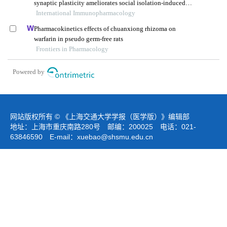
synaptic plasticity ameliorates social isolation-induced
mood disorders
International Immunopharmacology
Pharmacokinetics effects of chuanxiong rhizoma on
warfarin in pseudo germ-free rats
Frontiers in Pharmacology
Powered by
网站版权所有 © 《上海交通大学学报（医学版）》编辑部
地址：上海市重庆南路280号 邮编：200025 电话：021-
63846590 E-mail：
xuebao@shsmu.edu.cn