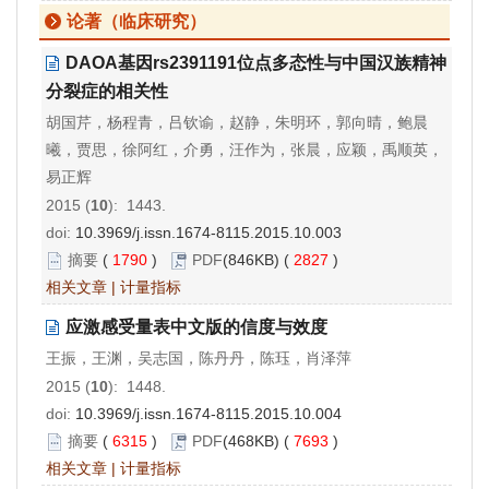
论著（临床研究）
DAOA基因rs2391191位点多态性与中国汉族精神
分裂症的相关性
胡国芹，杨程青，吕钦谕，赵静，朱明环，郭向晴，鲍晨
曦，贾思，徐阿红，介勇，汪作为，张晨，应颖，禹顺英，
易正辉
2015 (
10
): 1443.
doi:
10.3969/j.issn.1674-8115.2015.10.003
摘要
(
1790
)
PDF
(846KB) (
2827
)
相关文章
|
计量指标
应激感受量表中文版的信度与效度
王振，王渊，吴志国，陈丹丹，陈珏，肖泽萍
2015 (
10
): 1448.
doi:
10.3969/j.issn.1674-8115.2015.10.004
摘要
(
6315
)
PDF
(468KB) (
7693
)
相关文章
|
计量指标