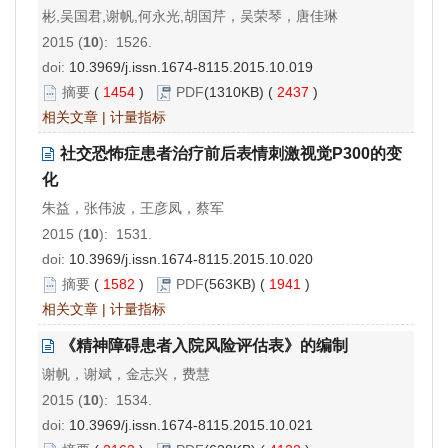
彬,吴国君,谢帆,何永光,胡国芹，吴荣琴，唐佳琳
2015 (
10
): 1526.
doi:
10.3969/j.issn.1674-8115.2015.10.019
摘要
(
1454
)
PDF
(1310KB) (
2437
)
相关文章
|
计量指标
社交恐怖症患者治疗前后表情刺激视觉P300的变
化
朱益，张伟波，王彦凤，蔡军
2015 (
10
): 1531.
doi:
10.3969/j.issn.1674-8115.2015.10.020
摘要
(
1582
)
PDF
(563KB) (
1941
)
相关文章
|
计量指标
《精神障碍患者入院风险评估表》的编制
谢帆，谢斌，金志兴，费慧
2015 (
10
): 1534.
doi:
10.3969/j.issn.1674-8115.2015.10.021