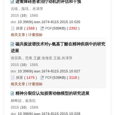
进食障碍患者治疗动机的评估和干预
古练，陈珏，肖泽萍
2015 (
10
): 1560.
doi:
10.3969/j.issn.1674-8115.2015.10.026
摘要
(
1568
)
PDF
(599KB) (
2392
)
相关文章
|
计量指标
磁共振波谱技术对γ-氨基丁酸在精神疾病中的研究
进展
张宗凤，范青,王媛,张海音,王振,肖泽萍
2015 (
10
): 1565.
doi:
10.3969/j.issn.1674-8115.2015.10.027
摘要
(
1475
)
PDF
(539KB) (
3118
)
相关文章
|
计量指标
精神分裂症认知损害动物模型的研究进展
林晔喆，崔东红
2015 (
10
): 1569.
doi:
10.3969/j.issn.1674-8115.2015.10.028