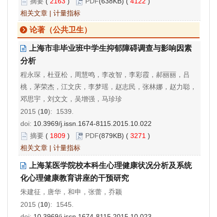
摘要
(
2163
)
PDF
(638KB) (
4122
)
相关文章
|
计量指标
论著（公共卫生）
上海市非毕业班中学生抑郁障碍调查与影响因素
分析
程永琛，杜亚松，周慧鸣，李改智，李彩霞，郝丽丽，吕
桃，茅荣杰，江文庆，李梦瑶，赵志民，张林娜，赵力聪，
邓思宇，刘文文，吴增强，马珍珍
2015 (
10
): 1539.
doi:
10.3969/j.issn.1674-8115.2015.10.022
摘要
(
1809
)
PDF
(879KB) (
3271
)
相关文章
|
计量指标
上海某医学院校本科生心理健康状况分析及系统
化心理健康教育讲座的干预研究
朱建征，唐华，和申，张蕾，乔颖
2015 (
10
): 1545.
doi:
10.3969/j.issn.1674-8115.2015.10.023