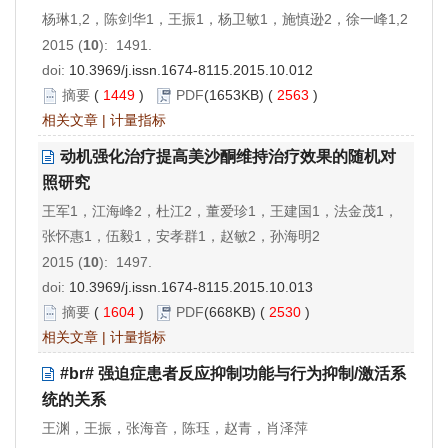
杨琳1,2，陈剑华1，王振1，杨卫敏1，施慎逊2，徐一峰1,2
2015 (
10
): 1491.
doi:
10.3969/j.issn.1674-8115.2015.10.012
摘要
(
1449
)
PDF
(1653KB) (
2563
)
相关文章
|
计量指标
动机强化治疗提高美沙酮维持治疗效果的随机对
照研究
王军1，江海峰2，杜江2，董爱珍1，王建国1，法金茂1，
张怀惠1，伍毅1，安孝群1，赵敏2，孙海明2
2015 (
10
): 1497.
doi:
10.3969/j.issn.1674-8115.2015.10.013
摘要
(
1604
)
PDF
(668KB) (
2530
)
相关文章
|
计量指标
#br# 强迫症患者反应抑制功能与行为抑制/激活系
统的关系
王渊，王振，张海音，陈珏，赵青，肖泽萍