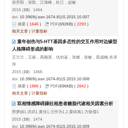
张乔阳，张凯，江海峰，杜江，赵敏
2015 (
10
): 1464.
doi:
10.3969/j.issn.1674-8115.2015.10.007
摘要
(
1646
)
PDF
(692KB) (
2293
)
相关文章
|
计量指标
童年创伤与5-HTT基因多态性的交互作用对边缘型
人格障碍形成的影响
王兰兰，王振，禹顺英，仇剑崟，张燃，张敏，苑成梅,肖泽
萍
2015 (
10
): 1468.
doi:
10.3969/j.issn.1674-8115.2015.10.008
摘要
(
1886
)
PDF
(696KB) (
2842
)
相关文章
|
计量指标
双相情感障碍躁狂相患者糖脂代谢相关因素分析
邢梦娟1,洪武1,黄佳1,汪作为1,2,粟幼嵩1,方贻儒1
2015 (
10
): 1474.
doi:
10.3969/j.issn.1674-8115.2015.10.009