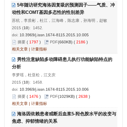
5年随访研究海洛因复吸的预测因子——气质、冲
动性和COMT基因多态性的性别差异
苏杭，李质彬，杜江，江海峰，陈志康，孙海明，赵敏
2015 (
10
): 1452.
doi:
10.3969/j.issn.1674-8115.2015.10.005
摘要
(
1797
)
PDF
(660KB) (
2186
)
相关文章
|
计量指标
男性注意缺陷多动障碍患儿执行功能缺陷特点的
分析
李梦瑶，杜亚松，江文庆
2015 (
10
): 1458.
doi:
10.3969/j.issn.1674-8115.2015.10.006
摘要
(
1476
)
PDF
(1029KB) (
2638
)
相关文章
|
计量指标
海洛因依赖患者戒断后血浆5-羟色胺水平的改变与
焦虑、抑郁情绪的关系