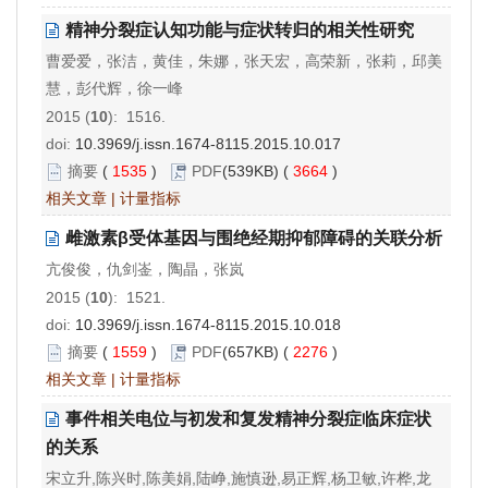
精神分裂症认知功能与症状转归的相关性研究
曹爱爱，张洁，黄佳，朱娜，张天宏，高荣新，张莉，邱美
慧，彭代辉，徐一峰
2015 (
10
): 1516.
doi:
10.3969/j.issn.1674-8115.2015.10.017
摘要
(
1535
)
PDF
(539KB) (
3664
)
相关文章
|
计量指标
雌激素β受体基因与围绝经期抑郁障碍的关联分析
亢俊俊，仇剑崟，陶晶，张岚
2015 (
10
): 1521.
doi:
10.3969/j.issn.1674-8115.2015.10.018
摘要
(
1559
)
PDF
(657KB) (
2276
)
相关文章
|
计量指标
事件相关电位与初发和复发精神分裂症临床症状
的关系
宋立升,陈兴时,陈美娟,陆峥,施慎逊,易正辉,杨卫敏,许桦,龙