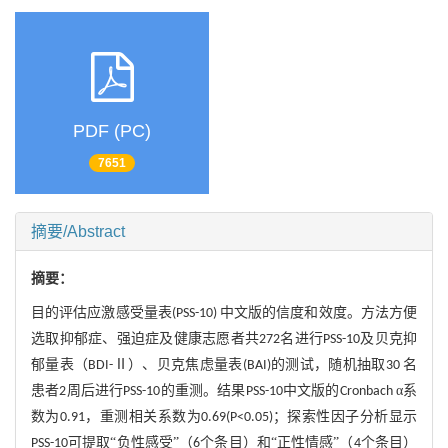
PDF (PC)
7651
摘要/Abstract
摘要：
目的评估应激感受量表
中文版的信度和效度。方法方便
(PSS-10)
选取抑郁症、强迫症及健康志愿者共
名进行
及贝克抑
272
PSS-10
郁量表（
Ⅱ）、贝克焦虑量表
的测试，随机抽取
名
BDI-
(BAI)
30
患者
周后进行
的重测。结果
中文版的
α系
2
PSS-10
PSS-10
Cronbach
数为
，重测相关系数为
；探索性因子分析显示
0.91
0.69(P<0.05)
可提取“负性感受”（
个条目）和“正性情感”（
个条目）
PSS-10
6
4