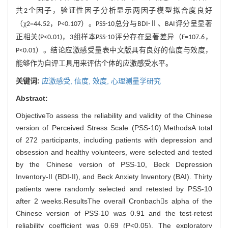
共
个因子，验证性因子分析显示两因子模型拟合度良好
2
（χ
，
）。
总分与
Ⅱ、
评分呈显著
2=44.52
P<0.107
PSS-10
BDI-
BAI
正相关
，
组样本
评分存在显著差异（
，
(P<0.01)
3
PSS-10
F=107.6
）。结论应激感受量表中文版具有良好的信度与效度，
P<0.01
能够作为自评工具用来评估个体的应激感受水平。
关键词:
应激感受,
信度,
效度,
心理测量学研究
Abstract:
ObjectiveTo assess the reliability and validity of the Chinese
version of Perceived Stress Scale (PSS-10).MethodsA total
of 272 participants, including patients with depression and
obsession and healthy volunteers, were selected and tested
by the Chinese version of PSS-10, Beck Depression
Inventory-II (BDI-II), and Beck Anxiety Inventory (BAI). Thirty
patients were randomly selected and retested by PSS-10
after 2 weeks.ResultsThe overall Cronbachs alpha of the
Chinese version of PSS-10 was 0.91 and the test-retest
reliability coefficient was 0.69 (P<0.05). The exploratory