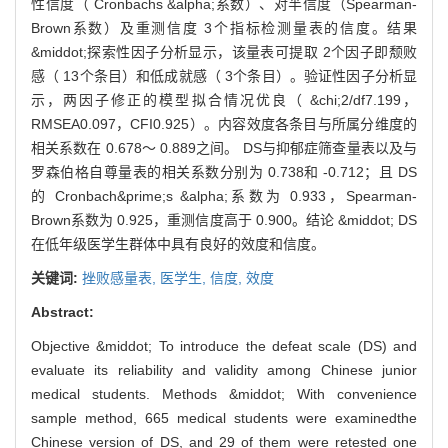
性信度（ Cronbachs &alpha;系数）、对半信度（Spearman-
Brown系数）及重测信度 3个指标检测量表的信度。结果
&middot;探索性因子分析显示，该量表可提取 2个因子即颓败
感（ 13个条目）和低成就感（ 3个条目）。验证性因子分析显
示，两因子修正的模型拟合情况优良（ &chi;2/df7.199，
RMSEA0.097，CFI0.925）。内容效度各条目与所属分维度的
相关系数在 0.678～ 0.889之间。 DS与抑郁症筛查量表以及与
罗森伯格自尊量表的相关系数分别为 0.738和 -0.712；且 DS
的 Cronbach&prime;s &alpha;系数为 0.933，Spearman-
Brown系数为 0.925，重测信度高于 0.900。结论 &middot; DS
在低年级医学生群体中具有良好的效度和信度。
关键词:
挫败感量表,
医学生,
信度,
效度
Abstract:
Objective &middot; To introduce the defeat scale (DS) and
evaluate its reliability and validity among Chinese junior
medical students. Methods &middot; With convenience
sample method, 665 medical students were examinedthe
Chinese version of DS, and 29 of them were retested one