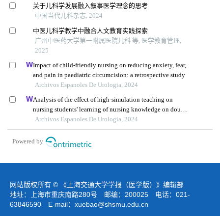
关于儿科学发展融入叙事医学理念的思考
中国当代儿科杂志, 2024
中医儿科学教学中融合人文教育实践探索
广州中医药大学第一附属医院儿科 等, 医学教育管理,
2025
Impact of child-friendly nursing on reducing anxiety, fear,
and pain in paediatric circumcision: a retrospective study
Archivos Espanoles De Urologia, 2024
Analysis of the effect of high-simulation teaching on
nursing students' learning of nursing knowledge on double
j tubes after ureteral soft scope lithotomy
Archivos Espanoles De Urologia, 2024
Powered by
网站版权所有 © 《上海交通大学学报（医学版）》编辑部
地址：上海市重庆南路280号 邮编：200025 电话：021-
63846590 E-mail：
xuebao@shsmu.edu.cn