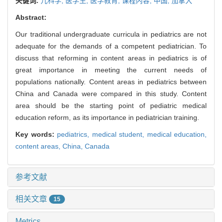
关键词:
儿科学,
医学生,
医学教育,
课程内容,
中国,
加拿大
Abstract:
Our traditional undergraduate curricula in pediatrics are not
adequate for the demands of a competent pediatrician. To
discuss that reforming in content areas in pediatrics is of
great importance in meeting the current needs of
populations nationally. Content areas in pediatrics between
China and Canada were compared in this study. Content
area should be the starting point of pediatric medical
education reform, as its importance in pediatrician training.
Key words:
pediatrics,
medical student,
medical education,
content areas,
China,
Canada
参考文献
相关文章
15
Metrics